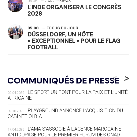
06.08
— CANOË-KAYAK
L'INDE ORGANISERA LE CONGRÈS
2028
05.08
— FOCUS DU JOUR
DÜSSELDORF, UN HÔTE
« EXCEPTIONNEL » POUR LE FLAG
FOOTBALL
05.08
— LUGE
LE RÊVE DE VOIR LA LUGE ALPINE
<
>
COMMUNIQUÉS DE PRESSE
AUX JO « N'EST PAS FINI »
LE SPORT, UN PONT POUR LA PAIX ET L’UNITÉ
06.04.2026
05.08
— TIR À L'ARC
AFRICAINE
DES MONDIAUX À BRISBANE SUR LA
ROUTE DES JO 2032
PLAYGROUND ANNONCE L’ACQUISITION DU
02.10.2025
CABINET OLBIA
05.08
— ALPES FRANÇAISES 2030
LE VILLAGE OLYMPIQUE DES ARAVIS
L’AMA S’ASSOCIE À L’AGENCE MAROCAINE
17.04.2025
SE DESSINE
ANTIDOPAGE POUR LE PREMIER FORUM DES ONAD