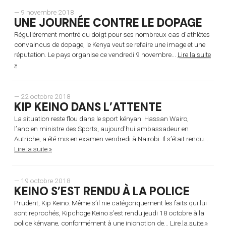
— 9 novembre 2018
UNE JOURNÉE CONTRE LE DOPAGE
Régulièrement montré du doigt pour ses nombreux cas d’athlètes
convaincus de dopage, le Kenya veut se refaire une image et une
réputation. Le pays organise ce vendredi 9 novembre...
Lire la suite
»
— 22 octobre 2018
KIP KEINO DANS L’ATTENTE
La situation reste flou dans le sport kényan. Hassan Wairo,
l’ancien ministre des Sports, aujourd’hui ambassadeur en
Autriche, a été mis en examen vendredi à Nairobi. Il s’était rendu...
Lire la suite »
— 19 octobre 2018
KEINO S’EST RENDU À LA POLICE
Prudent, Kip Keino. Même s’il nie catégoriquement les faits qui lui
sont reprochés, Kipchoge Keino s’est rendu jeudi 18 octobre à la
police kényane, conformément à une injonction de...
Lire la suite »