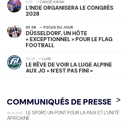
8:45
— CANOË-KAYAK
L'INDE ORGANISERA LE CONGRÈS
2028
05.08
— FOCUS DU JOUR
DÜSSELDORF, UN HÔTE
« EXCEPTIONNEL » POUR LE FLAG
FOOTBALL
05.08
— LUGE
LE RÊVE DE VOIR LA LUGE ALPINE
AUX JO « N'EST PAS FINI »
05.08
— TIR À L'ARC
DES MONDIAUX À BRISBANE SUR LA
<
>
COMMUNIQUÉS DE PRESSE
ROUTE DES JO 2032
LE SPORT, UN PONT POUR LA PAIX ET L’UNITÉ
06.04.2026
05.08
— ALPES FRANÇAISES 2030
AFRICAINE
LE VILLAGE OLYMPIQUE DES ARAVIS
SE DESSINE