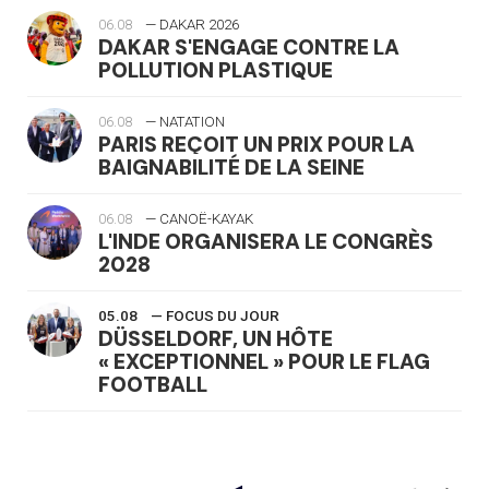
06.08
— DAKAR 2026
DAKAR S'ENGAGE CONTRE LA
POLLUTION PLASTIQUE
06.08
— NATATION
PARIS REÇOIT UN PRIX POUR LA
BAIGNABILITÉ DE LA SEINE
06.08
— CANOË-KAYAK
L'INDE ORGANISERA LE CONGRÈS
2028
05.08
— FOCUS DU JOUR
DÜSSELDORF, UN HÔTE
« EXCEPTIONNEL » POUR LE FLAG
FOOTBALL
05.08
— LUGE
LE RÊVE DE VOIR LA LUGE ALPINE