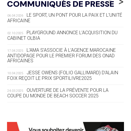
<
>
COMMUNIQUÉS DE PRESSE
AUX JO « N'EST PAS FINI »
LE SPORT, UN PONT POUR LA PAIX ET L’UNITÉ
06.04.2026
05.08
— TIR À L'ARC
AFRICAINE
DES MONDIAUX À BRISBANE SUR LA
ROUTE DES JO 2032
PLAYGROUND ANNONCE L’ACQUISITION DU
02.10.2025
CABINET OLBIA
05.08
— ALPES FRANÇAISES 2030
LE VILLAGE OLYMPIQUE DES ARAVIS
L’AMA S’ASSOCIE À L’AGENCE MAROCAINE
17.04.2025
SE DESSINE
ANTIDOPAGE POUR LE PREMIER FORUM DES ONAD
AFRICAINES
04.08
— FOCUS DU JOUR
JESSE OWENS (FOLIO GALLIMARD) D’ALAIN
10.04.2025
LE COJOP A TROUVÉ SON VILLAGE
FOIX REÇOIT LE PRIX SPORTILIVRE2025
OLYMPIQUE LYONNAIS
OUVERTURE DE LA PRÉVENTE POUR LA
24.03.2025
COUPE DU MONDE DE BEACH SOCCER 2025
04.08
— ALLEMAGNE
« L'ALLEMAGNE PEUT DÉMONTRER
COMMENT ORGANISER DES JO
RESPONSABLES »
L’AMA FÉLICITE RICHARD POUND ET VALÉRIE
24.03.2025
FOURNEYRON, RÉCOMPENSÉS DE L’ORDRE OLYMPIQUE
L’AMA RECHERCHE DES HÔTES POUR LES