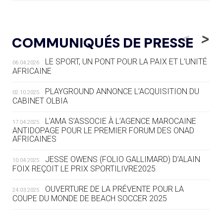
05.08
— LUGE
LE RÊVE DE VOIR LA LUGE ALPINE
<
>
COMMUNIQUÉS DE PRESSE
AUX JO « N'EST PAS FINI »
LE SPORT, UN PONT POUR LA PAIX ET L’UNITÉ
06.04.2026
05.08
— TIR À L'ARC
AFRICAINE
DES MONDIAUX À BRISBANE SUR LA
ROUTE DES JO 2032
PLAYGROUND ANNONCE L’ACQUISITION DU
02.10.2025
CABINET OLBIA
05.08
— ALPES FRANÇAISES 2030
LE VILLAGE OLYMPIQUE DES ARAVIS
L’AMA S’ASSOCIE À L’AGENCE MAROCAINE
17.04.2025
SE DESSINE
ANTIDOPAGE POUR LE PREMIER FORUM DES ONAD
AFRICAINES
04.08
— FOCUS DU JOUR
JESSE OWENS (FOLIO GALLIMARD) D’ALAIN
10.04.2025
LE COJOP A TROUVÉ SON VILLAGE
FOIX REÇOIT LE PRIX SPORTILIVRE2025
OLYMPIQUE LYONNAIS
OUVERTURE DE LA PRÉVENTE POUR LA
24.03.2025
COUPE DU MONDE DE BEACH SOCCER 2025
04.08
— ALLEMAGNE
« L'ALLEMAGNE PEUT DÉMONTRER
COMMENT ORGANISER DES JO