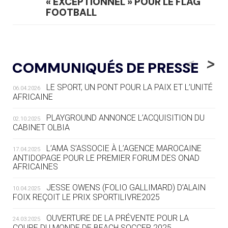
« EXCEPTIONNEL » POUR LE FLAG
FOOTBALL
05.08
— LUGE
LE RÊVE DE VOIR LA LUGE ALPINE
<
>
COMMUNIQUÉS DE PRESSE
AUX JO « N'EST PAS FINI »
LE SPORT, UN PONT POUR LA PAIX ET L’UNITÉ
06.04.2026
05.08
— TIR À L'ARC
AFRICAINE
DES MONDIAUX À BRISBANE SUR LA
ROUTE DES JO 2032
PLAYGROUND ANNONCE L’ACQUISITION DU
02.10.2025
CABINET OLBIA
05.08
— ALPES FRANÇAISES 2030
LE VILLAGE OLYMPIQUE DES ARAVIS
L’AMA S’ASSOCIE À L’AGENCE MAROCAINE
17.04.2025
SE DESSINE
ANTIDOPAGE POUR LE PREMIER FORUM DES ONAD
AFRICAINES
04.08
— FOCUS DU JOUR
JESSE OWENS (FOLIO GALLIMARD) D’ALAIN
10.04.2025
LE COJOP A TROUVÉ SON VILLAGE
FOIX REÇOIT LE PRIX SPORTILIVRE2025
OLYMPIQUE LYONNAIS
OUVERTURE DE LA PRÉVENTE POUR LA
24.03.2025
COUPE DU MONDE DE BEACH SOCCER 2025
04.08
— ALLEMAGNE