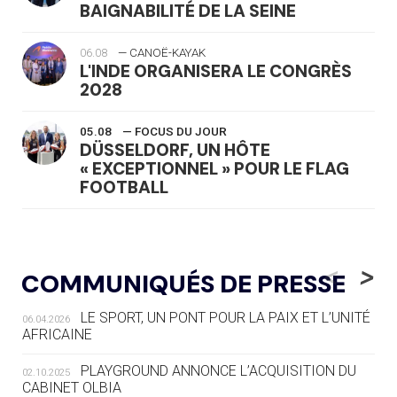
BAIGNABILITÉ DE LA SEINE
06.08
— CANOË-KAYAK
L'INDE ORGANISERA LE CONGRÈS
2028
05.08
— FOCUS DU JOUR
DÜSSELDORF, UN HÔTE
« EXCEPTIONNEL » POUR LE FLAG
FOOTBALL
05.08
— LUGE
LE RÊVE DE VOIR LA LUGE ALPINE
<
>
COMMUNIQUÉS DE PRESSE
AUX JO « N'EST PAS FINI »
LE SPORT, UN PONT POUR LA PAIX ET L’UNITÉ
06.04.2026
05.08
— TIR À L'ARC
AFRICAINE
DES MONDIAUX À BRISBANE SUR LA
ROUTE DES JO 2032
PLAYGROUND ANNONCE L’ACQUISITION DU
02.10.2025
CABINET OLBIA