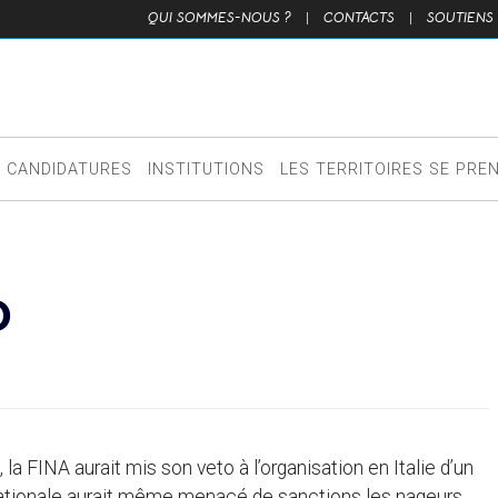
QUI SOMMES-NOUS ?
|
CONTACTS
|
SOUTIENS
CANDIDATURES
INSTITUTIONS
LES TERRITOIRES SE PRE
O
a FINA aurait mis son veto à l’organisation en Italie d’un
rnationale aurait même menacé de sanctions les nageurs