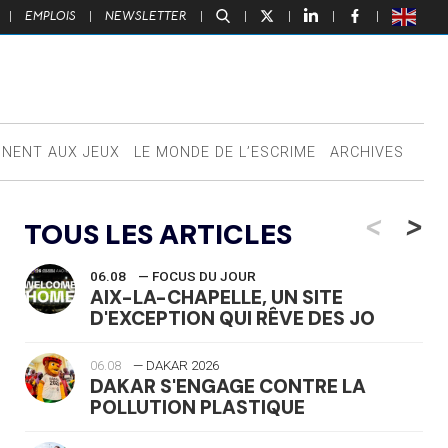
|
EMPLOIS
|
NEWSLETTER
|
|
|
|
|
NNENT AUX JEUX
LE MONDE DE L’ESCRIME
ARCHIVES
<
>
TOUS LES ARTICLES
06.08
— FOCUS DU JOUR
AIX-LA-CHAPELLE, UN SITE
D'EXCEPTION QUI RÊVE DES JO
06.08
— DAKAR 2026
DAKAR S'ENGAGE CONTRE LA
POLLUTION PLASTIQUE