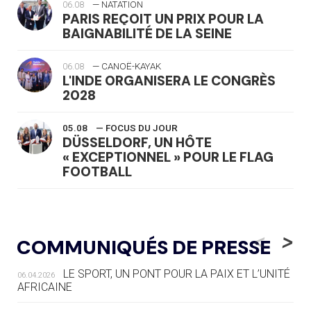
06.08
— NATATION
PARIS REÇOIT UN PRIX POUR LA
BAIGNABILITÉ DE LA SEINE
06.08
— CANOË-KAYAK
L'INDE ORGANISERA LE CONGRÈS
2028
05.08
— FOCUS DU JOUR
DÜSSELDORF, UN HÔTE
« EXCEPTIONNEL » POUR LE FLAG
FOOTBALL
05.08
— LUGE
LE RÊVE DE VOIR LA LUGE ALPINE
<
>
COMMUNIQUÉS DE PRESSE
AUX JO « N'EST PAS FINI »
LE SPORT, UN PONT POUR LA PAIX ET L’UNITÉ
06.04.2026
05.08
— TIR À L'ARC
AFRICAINE
DES MONDIAUX À BRISBANE SUR LA
ROUTE DES JO 2032