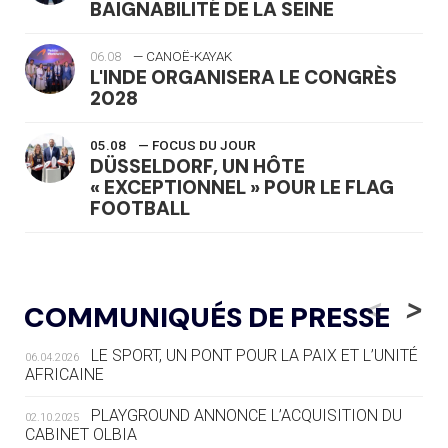
BAIGNABILITÉ DE LA SEINE
06.08
— CANOË-KAYAK
L'INDE ORGANISERA LE CONGRÈS
2028
05.08
— FOCUS DU JOUR
DÜSSELDORF, UN HÔTE
« EXCEPTIONNEL » POUR LE FLAG
FOOTBALL
05.08
— LUGE
LE RÊVE DE VOIR LA LUGE ALPINE
<
>
COMMUNIQUÉS DE PRESSE
AUX JO « N'EST PAS FINI »
LE SPORT, UN PONT POUR LA PAIX ET L’UNITÉ
06.04.2026
05.08
— TIR À L'ARC
AFRICAINE
DES MONDIAUX À BRISBANE SUR LA
ROUTE DES JO 2032
PLAYGROUND ANNONCE L’ACQUISITION DU
02.10.2025
CABINET OLBIA