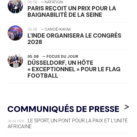
06.08
— NATATION
PARIS REÇOIT UN PRIX POUR LA
BAIGNABILITÉ DE LA SEINE
06.08
— CANOË-KAYAK
L'INDE ORGANISERA LE CONGRÈS
2028
05.08
— FOCUS DU JOUR
DÜSSELDORF, UN HÔTE
« EXCEPTIONNEL » POUR LE FLAG
FOOTBALL
05.08
— LUGE
LE RÊVE DE VOIR LA LUGE ALPINE
<
>
COMMUNIQUÉS DE PRESSE
AUX JO « N'EST PAS FINI »
LE SPORT, UN PONT POUR LA PAIX ET L’UNITÉ
06.04.2026
05.08
— TIR À L'ARC
AFRICAINE
DES MONDIAUX À BRISBANE SUR LA
ROUTE DES JO 2032