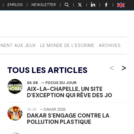
|
EMPLOIS
|
NEWSLETTER
|
|
|
|
|
NNENT AUX JEUX
LE MONDE DE L’ESCRIME
ARCHIVES
<
>
TOUS LES ARTICLES
06.08
— FOCUS DU JOUR
AIX-LA-CHAPELLE, UN SITE
D'EXCEPTION QUI RÊVE DES JO
06.08
— DAKAR 2026
DAKAR S'ENGAGE CONTRE LA
POLLUTION PLASTIQUE