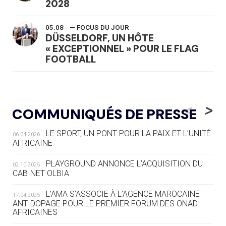
2028
05.08
— FOCUS DU JOUR
DÜSSELDORF, UN HÔTE
« EXCEPTIONNEL » POUR LE FLAG
FOOTBALL
05.08
— LUGE
LE RÊVE DE VOIR LA LUGE ALPINE
<
>
COMMUNIQUÉS DE PRESSE
AUX JO « N'EST PAS FINI »
LE SPORT, UN PONT POUR LA PAIX ET L’UNITÉ
06.04.2026
05.08
— TIR À L'ARC
AFRICAINE
DES MONDIAUX À BRISBANE SUR LA
ROUTE DES JO 2032
PLAYGROUND ANNONCE L’ACQUISITION DU
02.10.2025
CABINET OLBIA
05.08
— ALPES FRANÇAISES 2030
LE VILLAGE OLYMPIQUE DES ARAVIS
L’AMA S’ASSOCIE À L’AGENCE MAROCAINE
17.04.2025
SE DESSINE
ANTIDOPAGE POUR LE PREMIER FORUM DES ONAD
AFRICAINES