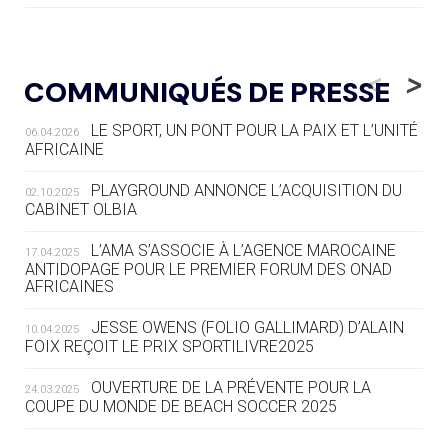
05.08
— LUGE
LE RÊVE DE VOIR LA LUGE ALPINE
<
>
COMMUNIQUÉS DE PRESSE
AUX JO « N'EST PAS FINI »
LE SPORT, UN PONT POUR LA PAIX ET L’UNITÉ
06.04.2026
05.08
— TIR À L'ARC
AFRICAINE
DES MONDIAUX À BRISBANE SUR LA
ROUTE DES JO 2032
PLAYGROUND ANNONCE L’ACQUISITION DU
02.10.2025
CABINET OLBIA
05.08
— ALPES FRANÇAISES 2030
LE VILLAGE OLYMPIQUE DES ARAVIS
L’AMA S’ASSOCIE À L’AGENCE MAROCAINE
17.04.2025
SE DESSINE
ANTIDOPAGE POUR LE PREMIER FORUM DES ONAD
AFRICAINES
04.08
— FOCUS DU JOUR
JESSE OWENS (FOLIO GALLIMARD) D’ALAIN
10.04.2025
LE COJOP A TROUVÉ SON VILLAGE
FOIX REÇOIT LE PRIX SPORTILIVRE2025
OLYMPIQUE LYONNAIS
OUVERTURE DE LA PRÉVENTE POUR LA
24.03.2025
COUPE DU MONDE DE BEACH SOCCER 2025
04.08
— ALLEMAGNE
« L'ALLEMAGNE PEUT DÉMONTRER
COMMENT ORGANISER DES JO