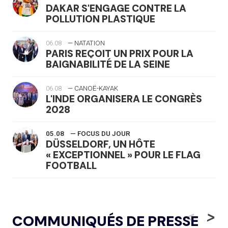
DAKAR S'ENGAGE CONTRE LA
POLLUTION PLASTIQUE
06.08
— NATATION
PARIS REÇOIT UN PRIX POUR LA
BAIGNABILITÉ DE LA SEINE
06.08
— CANOË-KAYAK
L'INDE ORGANISERA LE CONGRÈS
2028
05.08
— FOCUS DU JOUR
DÜSSELDORF, UN HÔTE
« EXCEPTIONNEL » POUR LE FLAG
FOOTBALL
05.08
— LUGE
LE RÊVE DE VOIR LA LUGE ALPINE
<
>
COMMUNIQUÉS DE PRESSE
AUX JO « N'EST PAS FINI »