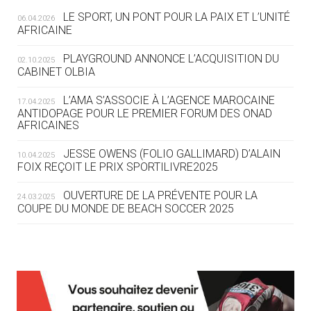
LE SPORT, UN PONT POUR LA PAIX ET L’UNITÉ
06.04.2026
05.08
— TIR À L'ARC
AFRICAINE
DES MONDIAUX À BRISBANE SUR LA
ROUTE DES JO 2032
PLAYGROUND ANNONCE L’ACQUISITION DU
02.10.2025
CABINET OLBIA
05.08
— ALPES FRANÇAISES 2030
LE VILLAGE OLYMPIQUE DES ARAVIS
L’AMA S’ASSOCIE À L’AGENCE MAROCAINE
17.04.2025
SE DESSINE
ANTIDOPAGE POUR LE PREMIER FORUM DES ONAD
AFRICAINES
04.08
— FOCUS DU JOUR
JESSE OWENS (FOLIO GALLIMARD) D’ALAIN
10.04.2025
LE COJOP A TROUVÉ SON VILLAGE
FOIX REÇOIT LE PRIX SPORTILIVRE2025
OLYMPIQUE LYONNAIS
OUVERTURE DE LA PRÉVENTE POUR LA
24.03.2025
COUPE DU MONDE DE BEACH SOCCER 2025
04.08
— ALLEMAGNE
« L'ALLEMAGNE PEUT DÉMONTRER
COMMENT ORGANISER DES JO
RESPONSABLES »
L’AMA FÉLICITE RICHARD POUND ET VALÉRIE
24.03.2025
FOURNEYRON, RÉCOMPENSÉS DE L’ORDRE OLYMPIQUE
L’AMA RECHERCHE DES HÔTES POUR LES
13.03.2025
04.08
— ESCRIME
RÉUNIONS DU CONSEIL DE FONDATION ET DU COMITÉ
LA FIE LANCE LES GRANDES