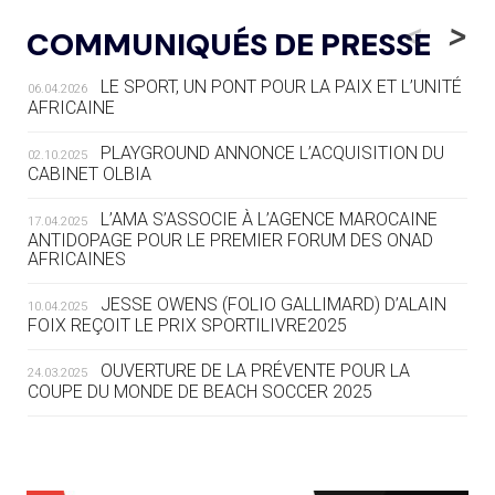
LE RÊVE DE VOIR LA LUGE ALPINE
<
>
COMMUNIQUÉS DE PRESSE
AUX JO « N'EST PAS FINI »
LE SPORT, UN PONT POUR LA PAIX ET L’UNITÉ
06.04.2026
05.08
— TIR À L'ARC
AFRICAINE
DES MONDIAUX À BRISBANE SUR LA
ROUTE DES JO 2032
PLAYGROUND ANNONCE L’ACQUISITION DU
02.10.2025
CABINET OLBIA
05.08
— ALPES FRANÇAISES 2030
LE VILLAGE OLYMPIQUE DES ARAVIS
L’AMA S’ASSOCIE À L’AGENCE MAROCAINE
17.04.2025
SE DESSINE
ANTIDOPAGE POUR LE PREMIER FORUM DES ONAD
AFRICAINES
04.08
— FOCUS DU JOUR
JESSE OWENS (FOLIO GALLIMARD) D’ALAIN
10.04.2025
LE COJOP A TROUVÉ SON VILLAGE
FOIX REÇOIT LE PRIX SPORTILIVRE2025
OLYMPIQUE LYONNAIS
OUVERTURE DE LA PRÉVENTE POUR LA
24.03.2025
COUPE DU MONDE DE BEACH SOCCER 2025
04.08
— ALLEMAGNE
« L'ALLEMAGNE PEUT DÉMONTRER
COMMENT ORGANISER DES JO
RESPONSABLES »
L’AMA FÉLICITE RICHARD POUND ET VALÉRIE
24.03.2025
FOURNEYRON, RÉCOMPENSÉS DE L’ORDRE OLYMPIQUE