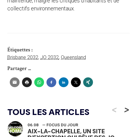
maintenue, malgré les critiques d’habitants et de
collectifs environnementaux.
Étiquettes :
Brisbane 2032
,
JO 2032
,
Queensland
Partager ...
<
>
TOUS LES ARTICLES
06.08
— FOCUS DU JOUR
AIX-LA-CHAPELLE, UN SITE