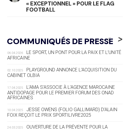
« EXCEPTIONNEL » POUR LE FLAG
FOOTBALL
05.08
— LUGE
LE RÊVE DE VOIR LA LUGE ALPINE
<
>
COMMUNIQUÉS DE PRESSE
AUX JO « N'EST PAS FINI »
LE SPORT, UN PONT POUR LA PAIX ET L’UNITÉ
06.04.2026
05.08
— TIR À L'ARC
AFRICAINE
DES MONDIAUX À BRISBANE SUR LA
ROUTE DES JO 2032
PLAYGROUND ANNONCE L’ACQUISITION DU
02.10.2025
CABINET OLBIA
05.08
— ALPES FRANÇAISES 2030
LE VILLAGE OLYMPIQUE DES ARAVIS
L’AMA S’ASSOCIE À L’AGENCE MAROCAINE
17.04.2025
SE DESSINE
ANTIDOPAGE POUR LE PREMIER FORUM DES ONAD
AFRICAINES
04.08
— FOCUS DU JOUR
JESSE OWENS (FOLIO GALLIMARD) D’ALAIN
10.04.2025
LE COJOP A TROUVÉ SON VILLAGE
FOIX REÇOIT LE PRIX SPORTILIVRE2025
OLYMPIQUE LYONNAIS
OUVERTURE DE LA PRÉVENTE POUR LA
24.03.2025