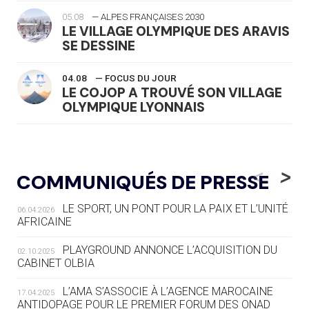
05.08
— ALPES FRANÇAISES 2030
LE VILLAGE OLYMPIQUE DES ARAVIS
SE DESSINE
04.08
— FOCUS DU JOUR
LE COJOP A TROUVÉ SON VILLAGE
OLYMPIQUE LYONNAIS
04.08
— ALLEMAGNE
« L'ALLEMAGNE PEUT DÉMONTRER
<
>
COMMUNIQUÉS DE PRESSE
COMMENT ORGANISER DES JO
RESPONSABLES »
LE SPORT, UN PONT POUR LA PAIX ET L’UNITÉ
06.04.2026
AFRICAINE
04.08
— ESCRIME
LA FIE LANCE LES GRANDES
PLAYGROUND ANNONCE L’ACQUISITION DU
02.10.2025
MANŒUVRES EN VUE DES JO
CABINET OLBIA
04.08
— DAKAR 2026
L’AMA S’ASSOCIE À L’AGENCE MAROCAINE
17.04.2025
DES FRESQUES CÉLÈBRENT LES JOJ
ANTIDOPAGE POUR LE PREMIER FORUM DES ONAD