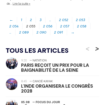
de...
Lire la suite »
←
1
2
3
…
2 052
2 053
2 054
2 055
2 056
2 057
2 058
…
2 089
2 090
2 091
→
<
>
TOUS LES ARTICLES
9:20
— NATATION
PARIS REÇOIT UN PRIX POUR LA
BAIGNABILITÉ DE LA SEINE
8:45
— CANOË-KAYAK
L'INDE ORGANISERA LE CONGRÈS
2028
05.08
— FOCUS DU JOUR