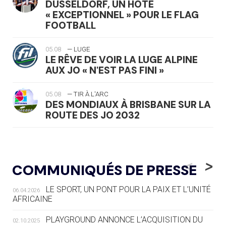
DÜSSELDORF, UN HÔTE
« EXCEPTIONNEL » POUR LE FLAG
FOOTBALL
05.08
— LUGE
LE RÊVE DE VOIR LA LUGE ALPINE
AUX JO « N'EST PAS FINI »
05.08
— TIR À L'ARC
DES MONDIAUX À BRISBANE SUR LA
ROUTE DES JO 2032
05.08
— ALPES FRANÇAISES 2030
LE VILLAGE OLYMPIQUE DES ARAVIS
<
>
COMMUNIQUÉS DE PRESSE
SE DESSINE
LE SPORT, UN PONT POUR LA PAIX ET L’UNITÉ
06.04.2026
04.08
— FOCUS DU JOUR
AFRICAINE
LE COJOP A TROUVÉ SON VILLAGE
OLYMPIQUE LYONNAIS
PLAYGROUND ANNONCE L’ACQUISITION DU
02.10.2025