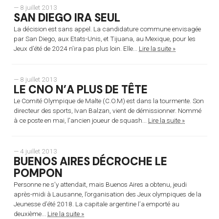
— 8 juillet 2013
SAN DIEGO IRA SEUL
La décision est sans appel. La candidature commune envisagée
par San Diego, aux Etats-Unis, et Tijuana, au Mexique, pour les
Jeux d’été de 2024 n’ira pas plus loin. Elle...
Lire la suite »
— 8 juillet 2013
LE CNO N’A PLUS DE TÊTE
Le Comité Olympique de Malte (C.O.M) est dans la tourmente. Son
directeur des sports, Ivan Balzan, vient de démissionner. Nommé
à ce poste en mai, l’ancien joueur de squash...
Lire la suite »
— 4 juillet 2013
BUENOS AIRES DÉCROCHE LE
POMPON
Personne ne s’y attendait, mais Buenos Aires a obtenu, jeudi
après-midi à Lausanne, l’organisation des Jeux olympiques de la
Jeunesse d’été 2018. La capitale argentine l’a emporté au
deuxième...
Lire la suite »