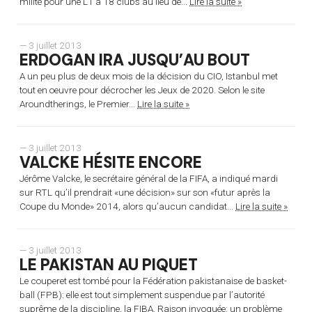
milité pour une L1 à 18 clubs au lieu de...
Lire la suite »
— 3 juillet 2013
ERDOGAN IRA JUSQU’AU BOUT
A un peu plus de deux mois de la décision du CIO, Istanbul met
tout en oeuvre pour décrocher les Jeux de 2020. Selon le site
Aroundtherings, le Premier...
Lire la suite »
— 3 juillet 2013
VALCKE HÉSITE ENCORE
Jérôme Valcke, le secrétaire général de la FIFA, a indiqué mardi
sur RTL qu’il prendrait «une décision» sur son «futur après la
Coupe du Monde» 2014, alors qu’aucun candidat...
Lire la suite »
— 3 juillet 2013
LE PAKISTAN AU PIQUET
Le couperet est tombé pour la Fédération pakistanaise de basket-
ball (FPB): elle est tout simplement suspendue par l’autorité
suprême de la discipline, la FIBA. Raison invoquée: un problème