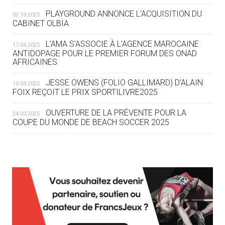
ROUTE DES JO 2032
PLAYGROUND ANNONCE L’ACQUISITION DU
02.10.2025
CABINET OLBIA
05.08
— ALPES FRANÇAISES 2030
LE VILLAGE OLYMPIQUE DES ARAVIS
L’AMA S’ASSOCIE À L’AGENCE MAROCAINE
17.04.2025
SE DESSINE
ANTIDOPAGE POUR LE PREMIER FORUM DES ONAD
AFRICAINES
04.08
— FOCUS DU JOUR
JESSE OWENS (FOLIO GALLIMARD) D’ALAIN
10.04.2025
LE COJOP A TROUVÉ SON VILLAGE
FOIX REÇOIT LE PRIX SPORTILIVRE2025
OLYMPIQUE LYONNAIS
OUVERTURE DE LA PRÉVENTE POUR LA
24.03.2025
COUPE DU MONDE DE BEACH SOCCER 2025
04.08
— ALLEMAGNE
« L'ALLEMAGNE PEUT DÉMONTRER
COMMENT ORGANISER DES JO
RESPONSABLES »
L’AMA FÉLICITE RICHARD POUND ET VALÉRIE
24.03.2025
FOURNEYRON, RÉCOMPENSÉS DE L’ORDRE OLYMPIQUE
L’AMA RECHERCHE DES HÔTES POUR LES
13.03.2025
04.08
— ESCRIME
RÉUNIONS DU CONSEIL DE FONDATION ET DU COMITÉ
LA FIE LANCE LES GRANDES
EXÉCUTIF
MANŒUVRES EN VUE DES JO
APPEL À CANDIDATURES DE L’AMA POUR LES
12.03.2025