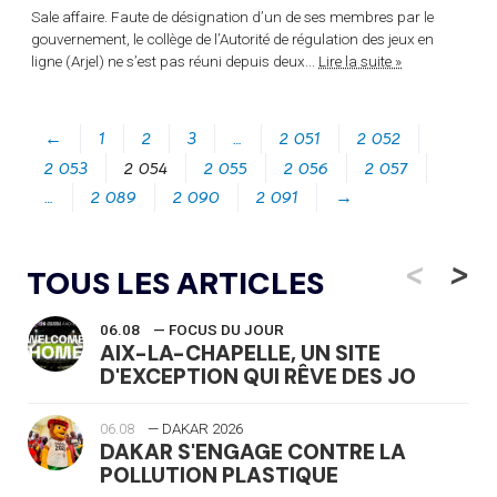
Sale affaire. Faute de désignation d’un de ses membres par le
gouvernement, le collège de l’Autorité de régulation des jeux en
ligne (Arjel) ne s’est pas réuni depuis deux...
Lire la suite »
←
1
2
3
…
2 051
2 052
2 053
2 054
2 055
2 056
2 057
…
2 089
2 090
2 091
→
<
>
TOUS LES ARTICLES
06.08
— FOCUS DU JOUR
AIX-LA-CHAPELLE, UN SITE
D'EXCEPTION QUI RÊVE DES JO
06.08
— DAKAR 2026
DAKAR S'ENGAGE CONTRE LA
POLLUTION PLASTIQUE