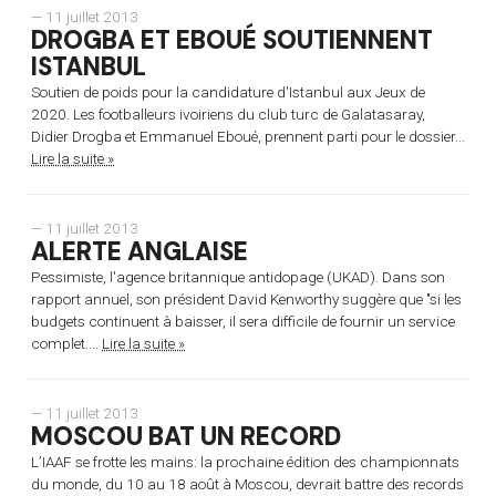
— 11 juillet 2013
DROGBA ET EBOUÉ SOUTIENNENT
ISTANBUL
Soutien de poids pour la candidature d'Istanbul aux Jeux de
2020. Les footballeurs ivoiriens du club turc de Galatasaray,
Didier Drogba et Emmanuel Eboué, prennent parti pour le dossier...
Lire la suite »
— 11 juillet 2013
ALERTE ANGLAISE
Pessimiste, l'agence britannique antidopage (UKAD). Dans son
rapport annuel, son président David Kenworthy suggère que "si les
budgets continuent à baisser, il sera difficile de fournir un service
complet....
Lire la suite »
— 11 juillet 2013
MOSCOU BAT UN RECORD
L’IAAF se frotte les mains: la prochaine édition des championnats
du monde, du 10 au 18 août à Moscou, devrait battre des records