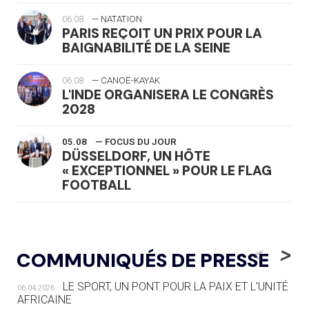
06.08
— NATATION
PARIS REÇOIT UN PRIX POUR LA
BAIGNABILITÉ DE LA SEINE
06.08
— CANOË-KAYAK
L'INDE ORGANISERA LE CONGRÈS
2028
05.08
— FOCUS DU JOUR
DÜSSELDORF, UN HÔTE
« EXCEPTIONNEL » POUR LE FLAG
FOOTBALL
05.08
— LUGE
LE RÊVE DE VOIR LA LUGE ALPINE
<
>
COMMUNIQUÉS DE PRESSE
AUX JO « N'EST PAS FINI »
LE SPORT, UN PONT POUR LA PAIX ET L’UNITÉ
06.04.2026
05.08
— TIR À L'ARC
AFRICAINE
DES MONDIAUX À BRISBANE SUR LA