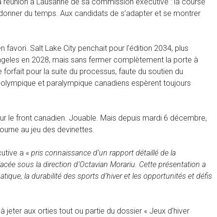
a réunion à Lausanne de sa commission exécutive : la course
 donner du temps. Aux candidats de s’adapter et se montrer
 favori. Salt Lake City penchait pour l’édition 2034, plus
geles en 2028, mais sans fermer complètement la porte à
orfait pour la suite du processus, faute du soutien du
 olympique et paralympique canadiens espèrent toujours
sur le front canadien. Jouable. Mais depuis mardi 6 décembre,
ourne au jeu des devinettes.
utive a «
pris connaissance d’un rapport détaillé de la
acée sous la direction d’Octavian Morariu. Cette présentation a
ique, la durabilité des sports d’hiver et les opportunités et défis
 jeter aux orties tout ou partie du dossier « Jeux d’hiver