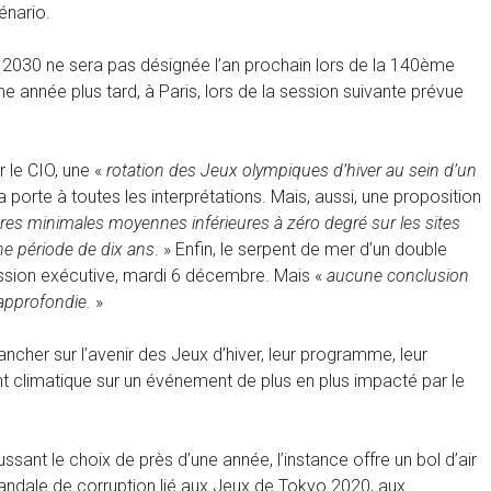
énario.
ver 2030 ne sera pas désignée l’an prochain lors de la 140ème
e année plus tard, à Paris, lors de la session suivante prévue
r le CIO, une «
rotation des Jeux olympiques d’hiver au sein d’un
 porte à toutes les interprétations. Mais, aussi, une proposition
res minimales moyennes inférieures à zéro degré sur les sites
e période de dix ans
. » Enfin, le serpent de mer d’un double
ssion exécutive, mardi 6 décembre. Mais «
aucune conclusion
 approfondie.
»
ncher sur l’avenir des Jeux d’hiver, leur programme, leur
 climatique sur un événement de plus en plus impacté par le
sant le choix de près d’une année, l’instance offre un bol d’air
ndale de corruption lié aux Jeux de Tokyo 2020, aux