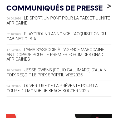
LE RÊVE DE VOIR LA LUGE ALPINE
<
>
COMMUNIQUÉS DE PRESSE
AUX JO « N'EST PAS FINI »
LE SPORT, UN PONT POUR LA PAIX ET L’UNITÉ
06.04.2026
05.08
— TIR À L'ARC
AFRICAINE
DES MONDIAUX À BRISBANE SUR LA
ROUTE DES JO 2032
PLAYGROUND ANNONCE L’ACQUISITION DU
02.10.2025
CABINET OLBIA
05.08
— ALPES FRANÇAISES 2030
LE VILLAGE OLYMPIQUE DES ARAVIS
L’AMA S’ASSOCIE À L’AGENCE MAROCAINE
17.04.2025
SE DESSINE
ANTIDOPAGE POUR LE PREMIER FORUM DES ONAD
AFRICAINES
04.08
— FOCUS DU JOUR
JESSE OWENS (FOLIO GALLIMARD) D’ALAIN
10.04.2025
LE COJOP A TROUVÉ SON VILLAGE
FOIX REÇOIT LE PRIX SPORTILIVRE2025
OLYMPIQUE LYONNAIS
OUVERTURE DE LA PRÉVENTE POUR LA
24.03.2025
COUPE DU MONDE DE BEACH SOCCER 2025
04.08
— ALLEMAGNE
« L'ALLEMAGNE PEUT DÉMONTRER
COMMENT ORGANISER DES JO
RESPONSABLES »
L’AMA FÉLICITE RICHARD POUND ET VALÉRIE
24.03.2025
FOURNEYRON, RÉCOMPENSÉS DE L’ORDRE OLYMPIQUE