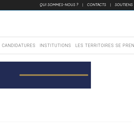
QUI SOMMES-NOUS ?
|
CONTACTS
|
SOUTIENS
CANDIDATURES
INSTITUTIONS
LES TERRITOIRES SE PRE