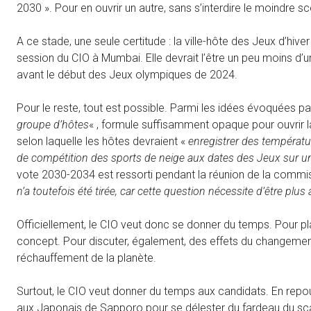
2030 ». Pour en ouvrir un autre, sans s’interdire le moindre sc
A ce stade, une seule certitude : la ville-hôte des Jeux d’hi
session du CIO à Mumbai. Elle devrait l’être un peu moins d’un
avant le début des Jeux olympiques de 2024.
Pour le reste, tout est possible. Parmi les idées évoquées pa
groupe d’hôtes
« , formule suffisamment opaque pour ouvrir la
selon laquelle les hôtes devraient «
enregistrer des températu
de compétition des sports de neige aux dates des Jeux sur un
vote 2030-2034 est ressorti pendant la réunion de la commi
n’a toutefois été tirée, car cette question nécessite d’être plus
Officiellement, le CIO veut donc se donner du temps. Pour pla
concept. Pour discuter, également, des effets du changement
réchauffement de la planète.
Surtout, le CIO veut donner du temps aux candidats. En repous
aux Japonais de Sapporo pour se délester du fardeau du sca