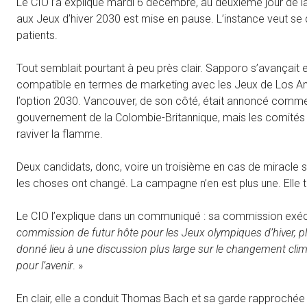
Le CIO l’a expliqué mardi 6 décembre, au deuxième jour de l
aux Jeux d’hiver 2030 est mise en pause. L’instance veut se
patients.
Tout semblait pourtant à peu près clair. Sapporo s’avançait en
compatible en termes de marketing avec les Jeux de Los An
l’option 2030. Vancouver, de son côté, était annoncé comme f
gouvernement de la Colombie-Britannique, mais les comités
raviver la flamme.
Deux candidats, donc, voire un troisième en cas de miracle 
les choses ont changé. La campagne n’en est plus une. Elle t
Le CIO l’explique dans un communiqué : sa commission exéc
commission de futur hôte pour les Jeux olympiques d’hiver, pl
donné lieu à une discussion plus large sur le changement climat
pour l’avenir
. »
En clair, elle a conduit Thomas Bach et sa garde rapprochée à