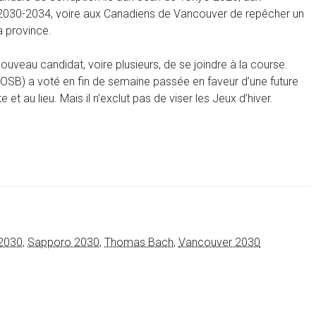
n 2030-2034, voire aux Canadiens de Vancouver de repêcher un
a province.
ouveau candidat, voire plusieurs, de se joindre à la course.
OSB) a voté en fin de semaine passée en faveur d’une future
t au lieu. Mais il n’exclut pas de viser les Jeux d’hiver.
 2030
,
Sapporo 2030
,
Thomas Bach
,
Vancouver 2030