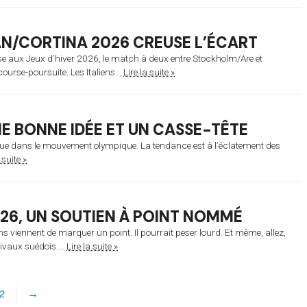
AN/CORTINA 2026 CREUSE L’ÉCART
urse aux Jeux d’hiver 2026, le match à deux entre Stockholm/Are et
urse-poursuite. Les Italiens...
Lire la suite »
E BONNE IDÉE ET UN CASSE-TÊTE
vogue dans le mouvement olympique. La tendance est à l’éclatement des
 suite »
26, UN SOUTIEN À POINT NOMMÉ
ns viennent de marquer un point. Il pourrait peser lourd. Et même, allez,
ivaux suédois....
Lire la suite »
2
→