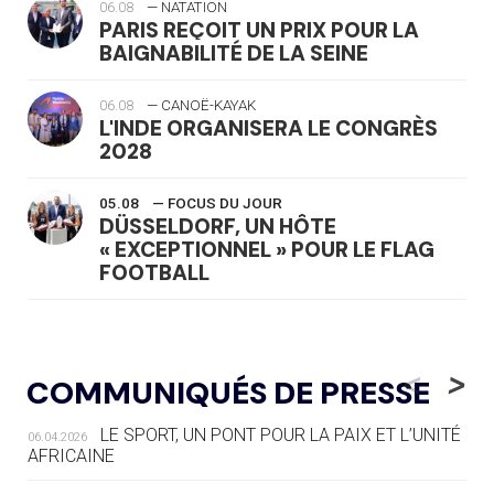
06.08
— NATATION
PARIS REÇOIT UN PRIX POUR LA
BAIGNABILITÉ DE LA SEINE
06.08
— CANOË-KAYAK
L'INDE ORGANISERA LE CONGRÈS
2028
05.08
— FOCUS DU JOUR
DÜSSELDORF, UN HÔTE
« EXCEPTIONNEL » POUR LE FLAG
FOOTBALL
05.08
— LUGE
LE RÊVE DE VOIR LA LUGE ALPINE
<
>
COMMUNIQUÉS DE PRESSE
AUX JO « N'EST PAS FINI »
LE SPORT, UN PONT POUR LA PAIX ET L’UNITÉ
06.04.2026
05.08
— TIR À L'ARC
AFRICAINE
DES MONDIAUX À BRISBANE SUR LA
ROUTE DES JO 2032