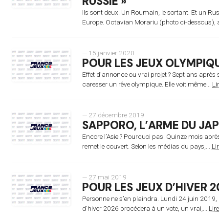
RUSSIE »
Ils sont deux. Un Roumain, le sortant. Et un Ru
Europe. Octavian Morariu (photo ci-dessous), a
— 15 janvier 2020
POUR LES JEUX OLYMPIQU
Effet d’annonce ou vrai projet ? Sept ans aprè
caresser un rêve olympique. Elle voit même...
Li
— 27 décembre 2019
SAPPORO, L’ARME DU JAP
Encore l’Asie ? Pourquoi pas. Quinze mois après 
remet le couvert. Selon les médias du pays,...
Lir
— 27 mai 2019
POUR LES JEUX D’HIVER 
Personne ne s’en plaindra. Lundi 24 juin 2019, 
d’hiver 2026 procédera à un vote, un vrai,...
Lire