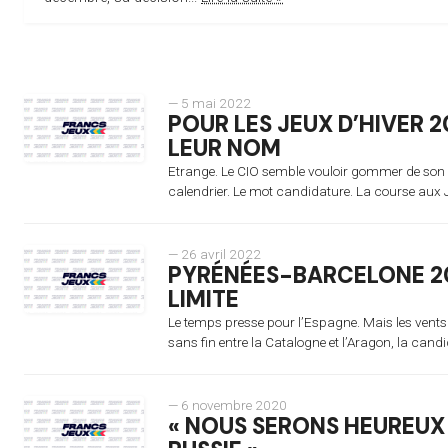
— 5 mai 2022
POUR LES JEUX D’HIVER 
LEUR NOM
Etrange. Le CIO semble vouloir gommer de son v
calendrier. Le mot candidature. La course aux 
— 26 avril 2022
PYRÉNÉES-BARCELONE 20
LIMITE
Le temps presse pour l’Espagne. Mais les vents 
sans fin entre la Catalogne et l’Aragon, la cand
— 6 novembre 2020
« NOUS SERONS HEUREUX 