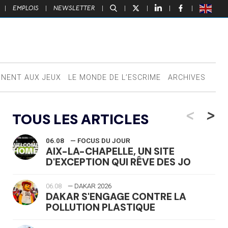
|
EMPLOIS
|
NEWSLETTER
|
|
|
|
|
NNENT AUX JEUX
LE MONDE DE L’ESCRIME
ARCHIVES
<
>
TOUS LES ARTICLES
06.08
— FOCUS DU JOUR
AIX-LA-CHAPELLE, UN SITE
D'EXCEPTION QUI RÊVE DES JO
06.08
— DAKAR 2026
DAKAR S'ENGAGE CONTRE LA
POLLUTION PLASTIQUE