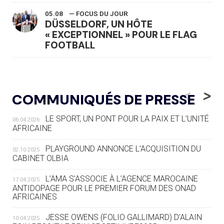
05.08
— FOCUS DU JOUR
DÜSSELDORF, UN HÔTE
« EXCEPTIONNEL » POUR LE FLAG
FOOTBALL
05.08
— LUGE
LE RÊVE DE VOIR LA LUGE ALPINE
<
>
COMMUNIQUÉS DE PRESSE
AUX JO « N'EST PAS FINI »
LE SPORT, UN PONT POUR LA PAIX ET L’UNITÉ
06.04.2026
05.08
— TIR À L'ARC
AFRICAINE
DES MONDIAUX À BRISBANE SUR LA
ROUTE DES JO 2032
PLAYGROUND ANNONCE L’ACQUISITION DU
02.10.2025
CABINET OLBIA
05.08
— ALPES FRANÇAISES 2030
LE VILLAGE OLYMPIQUE DES ARAVIS
L’AMA S’ASSOCIE À L’AGENCE MAROCAINE
17.04.2025
SE DESSINE
ANTIDOPAGE POUR LE PREMIER FORUM DES ONAD
AFRICAINES
04.08
— FOCUS DU JOUR
JESSE OWENS (FOLIO GALLIMARD) D’ALAIN
10.04.2025
LE COJOP A TROUVÉ SON VILLAGE