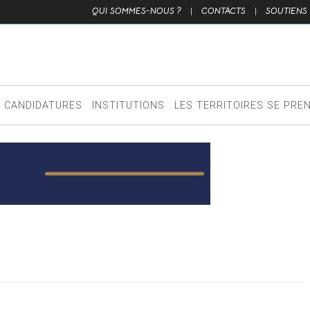
QUI SOMMES-NOUS ?
|
CONTACTS
|
SOUTIENS
CANDIDATURES
INSTITUTIONS
LES TERRITOIRES SE PRE