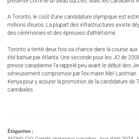
présente comme un beau succès. Mais les Canadiens veu
A Toronto, le coût d’une candidature olympique est estim
millions d’euros. La plupart des infrastructures existe dé
des cérémonies et des épreuves d’athlétisme.
Toronto a tenté deux fois sa chance dans la course aux J
été battue par Atlanta. Une seconde pour les JO de 2008
presse canadienne l’a rappelé peu avant le début des J
sérieusement compromise par l’ex-maire Mel Lastman. L’él
Kenya pour y assurer la promotion de la candidature de To
cannibales.
Étiquettes :
AFCNO
,
CIO
,
Comité olympique canadien
,
Jeux d'été 2024
,
J