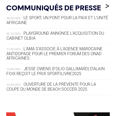
LE RÊVE DE VOIR LA LUGE ALPINE
<
>
COMMUNIQUÉS DE PRESSE
AUX JO « N'EST PAS FINI »
LE SPORT, UN PONT POUR LA PAIX ET L’UNITÉ
06.04.2026
05.08
— TIR À L'ARC
AFRICAINE
DES MONDIAUX À BRISBANE SUR LA
ROUTE DES JO 2032
PLAYGROUND ANNONCE L’ACQUISITION DU
02.10.2025
CABINET OLBIA
05.08
— ALPES FRANÇAISES 2030
LE VILLAGE OLYMPIQUE DES ARAVIS
L’AMA S’ASSOCIE À L’AGENCE MAROCAINE
17.04.2025
SE DESSINE
ANTIDOPAGE POUR LE PREMIER FORUM DES ONAD
AFRICAINES
04.08
— FOCUS DU JOUR
JESSE OWENS (FOLIO GALLIMARD) D’ALAIN
10.04.2025
LE COJOP A TROUVÉ SON VILLAGE
FOIX REÇOIT LE PRIX SPORTILIVRE2025
OLYMPIQUE LYONNAIS
OUVERTURE DE LA PRÉVENTE POUR LA
24.03.2025
COUPE DU MONDE DE BEACH SOCCER 2025
04.08
— ALLEMAGNE
« L'ALLEMAGNE PEUT DÉMONTRER
COMMENT ORGANISER DES JO
RESPONSABLES »
L’AMA FÉLICITE RICHARD POUND ET VALÉRIE
24.03.2025
FOURNEYRON, RÉCOMPENSÉS DE L’ORDRE OLYMPIQUE