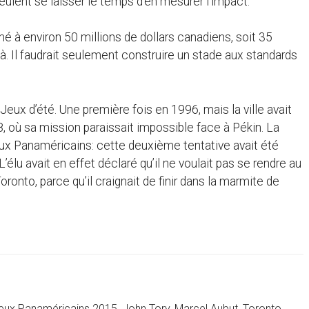
lent se laisser le temps d’en mesurer l’impact.
é à environ 50 millions de dollars canadiens, soit 35
jà. Il faudrait seulement construire un stade aux standards
eux d’été. Une première fois en 1996, mais la ville avait
, où sa mission paraissait impossible face à Pékin. La
eux Panaméricains: cette deuxième tentative avait été
u avait en effet déclaré qu’il ne voulait pas se rendre au
ronto, parce qu’il craignait de finir dans la marmite de
eux Panaméricains 2015
,
John Tory
,
Marcel Aubut
,
Toronto