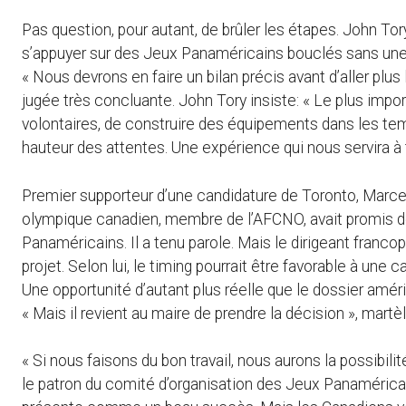
Pas question, pour autant, de brûler les étapes. John Tor
s’appuyer sur des Jeux Panaméricains bouclés sans une 
« Nous devrons en faire un bilan précis avant d’aller plus
jugée très concluante. John Tory insiste: « Le plus import
volontaires, de construire des équipements dans les tem
hauteur des attentes. Une expérience qui nous servira à t
Premier supporteur d’une candidature de Toronto, Marcel
olympique canadien, membre de l’AFCNO, avait promis d
Panaméricains. Il a tenu parole. Mais le dirigeant franc
projet. Selon lui, le timing pourrait être favorable à un
Une opportunité d’autant plus réelle que le dossier améri
« Mais il revient au maire de prendre la décision », mart
« Si nous faisons du bon travail, nous aurons la possibil
le patron du comité d’organisation des Jeux Panaméricai