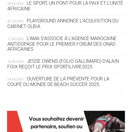
LE SPORT, UN PONT POUR LA PAIX ET L’UNITÉ
06.04.2026
05.08
— TIR À L'ARC
AFRICAINE
DES MONDIAUX À BRISBANE SUR LA
ROUTE DES JO 2032
PLAYGROUND ANNONCE L’ACQUISITION DU
02.10.2025
CABINET OLBIA
05.08
— ALPES FRANÇAISES 2030
LE VILLAGE OLYMPIQUE DES ARAVIS
L’AMA S’ASSOCIE À L’AGENCE MAROCAINE
17.04.2025
SE DESSINE
ANTIDOPAGE POUR LE PREMIER FORUM DES ONAD
AFRICAINES
04.08
— FOCUS DU JOUR
JESSE OWENS (FOLIO GALLIMARD) D’ALAIN
10.04.2025
LE COJOP A TROUVÉ SON VILLAGE
FOIX REÇOIT LE PRIX SPORTILIVRE2025
OLYMPIQUE LYONNAIS
OUVERTURE DE LA PRÉVENTE POUR LA
24.03.2025
COUPE DU MONDE DE BEACH SOCCER 2025
04.08
— ALLEMAGNE
« L'ALLEMAGNE PEUT DÉMONTRER
COMMENT ORGANISER DES JO
RESPONSABLES »
L’AMA FÉLICITE RICHARD POUND ET VALÉRIE
24.03.2025
FOURNEYRON, RÉCOMPENSÉS DE L’ORDRE OLYMPIQUE
L’AMA RECHERCHE DES HÔTES POUR LES
13.03.2025
04.08
— ESCRIME
RÉUNIONS DU CONSEIL DE FONDATION ET DU COMITÉ
LA FIE LANCE LES GRANDES
EXÉCUTIF