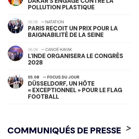
DAKAR S'ENGAGE CONTRE LA
POLLUTION PLASTIQUE
06.08
— NATATION
PARIS REÇOIT UN PRIX POUR LA
BAIGNABILITÉ DE LA SEINE
06.08
— CANOË-KAYAK
L'INDE ORGANISERA LE CONGRÈS
2028
05.08
— FOCUS DU JOUR
DÜSSELDORF, UN HÔTE
« EXCEPTIONNEL » POUR LE FLAG
FOOTBALL
05.08
— LUGE
LE RÊVE DE VOIR LA LUGE ALPINE
<
>
COMMUNIQUÉS DE PRESSE
AUX JO « N'EST PAS FINI »