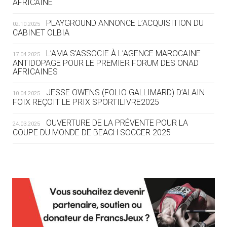
AFRICAINE
DES MONDIAUX À BRISBANE SUR LA
ROUTE DES JO 2032
PLAYGROUND ANNONCE L’ACQUISITION DU
02.10.2025
CABINET OLBIA
05.08
— ALPES FRANÇAISES 2030
LE VILLAGE OLYMPIQUE DES ARAVIS
L’AMA S’ASSOCIE À L’AGENCE MAROCAINE
17.04.2025
SE DESSINE
ANTIDOPAGE POUR LE PREMIER FORUM DES ONAD
AFRICAINES
04.08
— FOCUS DU JOUR
JESSE OWENS (FOLIO GALLIMARD) D’ALAIN
10.04.2025
LE COJOP A TROUVÉ SON VILLAGE
FOIX REÇOIT LE PRIX SPORTILIVRE2025
OLYMPIQUE LYONNAIS
OUVERTURE DE LA PRÉVENTE POUR LA
24.03.2025
COUPE DU MONDE DE BEACH SOCCER 2025
04.08
— ALLEMAGNE
« L'ALLEMAGNE PEUT DÉMONTRER
COMMENT ORGANISER DES JO
RESPONSABLES »
L’AMA FÉLICITE RICHARD POUND ET VALÉRIE
24.03.2025
FOURNEYRON, RÉCOMPENSÉS DE L’ORDRE OLYMPIQUE
L’AMA RECHERCHE DES HÔTES POUR LES
13.03.2025
04.08
— ESCRIME
RÉUNIONS DU CONSEIL DE FONDATION ET DU COMITÉ
LA FIE LANCE LES GRANDES
EXÉCUTIF
MANŒUVRES EN VUE DES JO