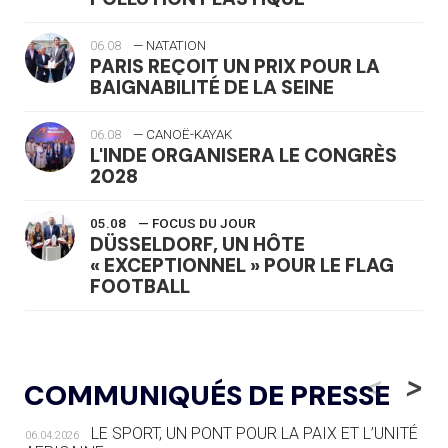
06.08
— NATATION
PARIS REÇOIT UN PRIX POUR LA
BAIGNABILITÉ DE LA SEINE
06.08
— CANOË-KAYAK
L'INDE ORGANISERA LE CONGRÈS
2028
05.08
— FOCUS DU JOUR
DÜSSELDORF, UN HÔTE
« EXCEPTIONNEL » POUR LE FLAG
FOOTBALL
05.08
— LUGE
LE RÊVE DE VOIR LA LUGE ALPINE
<
>
COMMUNIQUÉS DE PRESSE
AUX JO « N'EST PAS FINI »
LE SPORT, UN PONT POUR LA PAIX ET L’UNITÉ
06.04.2026
05.08
— TIR À L'ARC