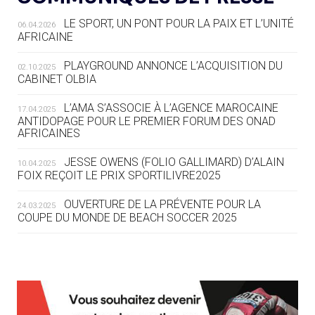
LE SPORT, UN PONT POUR LA PAIX ET L’UNITÉ
06.04.2026
05.08
— TIR À L'ARC
AFRICAINE
DES MONDIAUX À BRISBANE SUR LA
ROUTE DES JO 2032
PLAYGROUND ANNONCE L’ACQUISITION DU
02.10.2025
CABINET OLBIA
05.08
— ALPES FRANÇAISES 2030
LE VILLAGE OLYMPIQUE DES ARAVIS
L’AMA S’ASSOCIE À L’AGENCE MAROCAINE
17.04.2025
SE DESSINE
ANTIDOPAGE POUR LE PREMIER FORUM DES ONAD
AFRICAINES
04.08
— FOCUS DU JOUR
JESSE OWENS (FOLIO GALLIMARD) D’ALAIN
10.04.2025
LE COJOP A TROUVÉ SON VILLAGE
FOIX REÇOIT LE PRIX SPORTILIVRE2025
OLYMPIQUE LYONNAIS
OUVERTURE DE LA PRÉVENTE POUR LA
24.03.2025
COUPE DU MONDE DE BEACH SOCCER 2025
04.08
— ALLEMAGNE
« L'ALLEMAGNE PEUT DÉMONTRER
COMMENT ORGANISER DES JO
RESPONSABLES »
L’AMA FÉLICITE RICHARD POUND ET VALÉRIE
24.03.2025
FOURNEYRON, RÉCOMPENSÉS DE L’ORDRE OLYMPIQUE
L’AMA RECHERCHE DES HÔTES POUR LES
13.03.2025
04.08
— ESCRIME
RÉUNIONS DU CONSEIL DE FONDATION ET DU COMITÉ