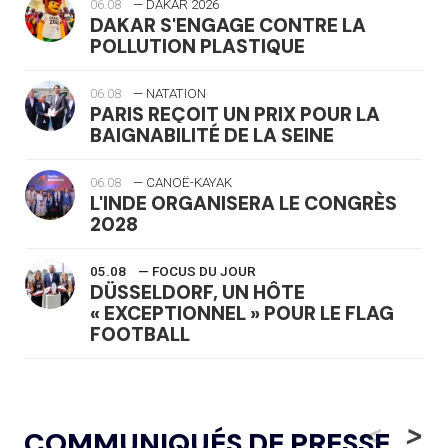
06.08
— DAKAR 2026
DAKAR S'ENGAGE CONTRE LA
POLLUTION PLASTIQUE
06.08
— NATATION
PARIS REÇOIT UN PRIX POUR LA
BAIGNABILITÉ DE LA SEINE
06.08
— CANOË-KAYAK
L'INDE ORGANISERA LE CONGRÈS
2028
05.08
— FOCUS DU JOUR
DÜSSELDORF, UN HÔTE
« EXCEPTIONNEL » POUR LE FLAG
FOOTBALL
05.08
— LUGE
LE RÊVE DE VOIR LA LUGE ALPINE
<
>
COMMUNIQUÉS DE PRESSE
AUX JO « N'EST PAS FINI »