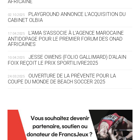
AFRICAINE
DES MONDIAUX À BRISBANE SUR LA
ROUTE DES JO 2032
PLAYGROUND ANNONCE L’ACQUISITION DU
02.10.2025
CABINET OLBIA
05.08
— ALPES FRANÇAISES 2030
LE VILLAGE OLYMPIQUE DES ARAVIS
L’AMA S’ASSOCIE À L’AGENCE MAROCAINE
17.04.2025
SE DESSINE
ANTIDOPAGE POUR LE PREMIER FORUM DES ONAD
AFRICAINES
04.08
— FOCUS DU JOUR
JESSE OWENS (FOLIO GALLIMARD) D’ALAIN
10.04.2025
LE COJOP A TROUVÉ SON VILLAGE
FOIX REÇOIT LE PRIX SPORTILIVRE2025
OLYMPIQUE LYONNAIS
OUVERTURE DE LA PRÉVENTE POUR LA
24.03.2025
COUPE DU MONDE DE BEACH SOCCER 2025
04.08
— ALLEMAGNE
« L'ALLEMAGNE PEUT DÉMONTRER
COMMENT ORGANISER DES JO
RESPONSABLES »
L’AMA FÉLICITE RICHARD POUND ET VALÉRIE
24.03.2025
FOURNEYRON, RÉCOMPENSÉS DE L’ORDRE OLYMPIQUE
L’AMA RECHERCHE DES HÔTES POUR LES
13.03.2025
04.08
— ESCRIME
RÉUNIONS DU CONSEIL DE FONDATION ET DU COMITÉ
LA FIE LANCE LES GRANDES
EXÉCUTIF
MANŒUVRES EN VUE DES JO