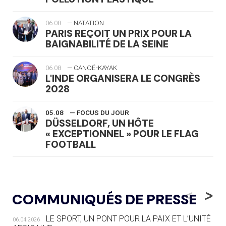
06.08
— NATATION
PARIS REÇOIT UN PRIX POUR LA
BAIGNABILITÉ DE LA SEINE
06.08
— CANOË-KAYAK
L'INDE ORGANISERA LE CONGRÈS
2028
05.08
— FOCUS DU JOUR
DÜSSELDORF, UN HÔTE
« EXCEPTIONNEL » POUR LE FLAG
FOOTBALL
05.08
— LUGE
LE RÊVE DE VOIR LA LUGE ALPINE
<
>
COMMUNIQUÉS DE PRESSE
AUX JO « N'EST PAS FINI »
LE SPORT, UN PONT POUR LA PAIX ET L’UNITÉ
06.04.2026
05.08
— TIR À L'ARC