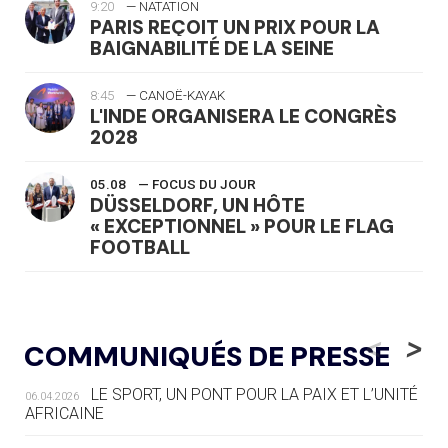
9:20
— NATATION
PARIS REÇOIT UN PRIX POUR LA
BAIGNABILITÉ DE LA SEINE
8:45
— CANOË-KAYAK
L'INDE ORGANISERA LE CONGRÈS
2028
05.08
— FOCUS DU JOUR
DÜSSELDORF, UN HÔTE
« EXCEPTIONNEL » POUR LE FLAG
FOOTBALL
05.08
— LUGE
LE RÊVE DE VOIR LA LUGE ALPINE
<
>
COMMUNIQUÉS DE PRESSE
AUX JO « N'EST PAS FINI »
LE SPORT, UN PONT POUR LA PAIX ET L’UNITÉ
06.04.2026
05.08
— TIR À L'ARC
AFRICAINE
DES MONDIAUX À BRISBANE SUR LA
ROUTE DES JO 2032