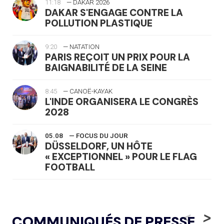
11:18
— DAKAR 2026
DAKAR S'ENGAGE CONTRE LA
POLLUTION PLASTIQUE
9:20
— NATATION
PARIS REÇOIT UN PRIX POUR LA
BAIGNABILITÉ DE LA SEINE
8:45
— CANOË-KAYAK
L'INDE ORGANISERA LE CONGRÈS
2028
05.08
— FOCUS DU JOUR
DÜSSELDORF, UN HÔTE
« EXCEPTIONNEL » POUR LE FLAG
FOOTBALL
05.08
— LUGE
LE RÊVE DE VOIR LA LUGE ALPINE
<
>
COMMUNIQUÉS DE PRESSE
AUX JO « N'EST PAS FINI »