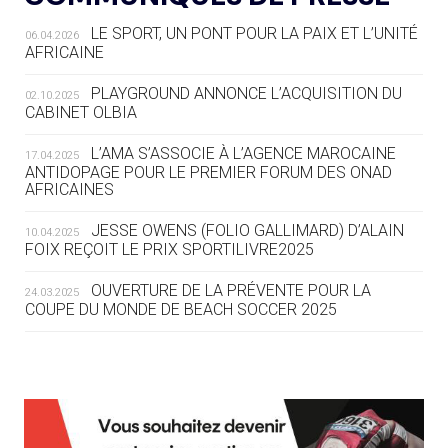
LE SPORT, UN PONT POUR LA PAIX ET L’UNITÉ
06.04.2026
05.08
— TIR À L'ARC
AFRICAINE
DES MONDIAUX À BRISBANE SUR LA
ROUTE DES JO 2032
PLAYGROUND ANNONCE L’ACQUISITION DU
02.10.2025
CABINET OLBIA
05.08
— ALPES FRANÇAISES 2030
LE VILLAGE OLYMPIQUE DES ARAVIS
L’AMA S’ASSOCIE À L’AGENCE MAROCAINE
17.04.2025
SE DESSINE
ANTIDOPAGE POUR LE PREMIER FORUM DES ONAD
AFRICAINES
04.08
— FOCUS DU JOUR
JESSE OWENS (FOLIO GALLIMARD) D’ALAIN
10.04.2025
LE COJOP A TROUVÉ SON VILLAGE
FOIX REÇOIT LE PRIX SPORTILIVRE2025
OLYMPIQUE LYONNAIS
OUVERTURE DE LA PRÉVENTE POUR LA
24.03.2025
COUPE DU MONDE DE BEACH SOCCER 2025
04.08
— ALLEMAGNE
« L'ALLEMAGNE PEUT DÉMONTRER
COMMENT ORGANISER DES JO
RESPONSABLES »
L’AMA FÉLICITE RICHARD POUND ET VALÉRIE
24.03.2025
FOURNEYRON, RÉCOMPENSÉS DE L’ORDRE OLYMPIQUE
L’AMA RECHERCHE DES HÔTES POUR LES
13.03.2025
04.08
— ESCRIME
RÉUNIONS DU CONSEIL DE FONDATION ET DU COMITÉ