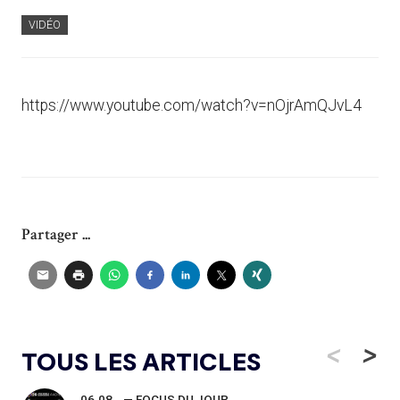
VIDÉO
https://www.youtube.com/watch?v=nOjrAmQJvL4
Partager ...
<
>
TOUS LES ARTICLES
06.08
— FOCUS DU JOUR