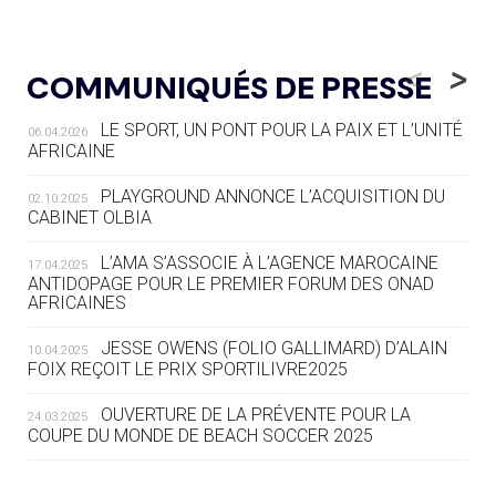
05.08
— LUGE
LE RÊVE DE VOIR LA LUGE ALPINE
<
>
COMMUNIQUÉS DE PRESSE
AUX JO « N'EST PAS FINI »
LE SPORT, UN PONT POUR LA PAIX ET L’UNITÉ
06.04.2026
05.08
— TIR À L'ARC
AFRICAINE
DES MONDIAUX À BRISBANE SUR LA
ROUTE DES JO 2032
PLAYGROUND ANNONCE L’ACQUISITION DU
02.10.2025
CABINET OLBIA
05.08
— ALPES FRANÇAISES 2030
LE VILLAGE OLYMPIQUE DES ARAVIS
L’AMA S’ASSOCIE À L’AGENCE MAROCAINE
17.04.2025
SE DESSINE
ANTIDOPAGE POUR LE PREMIER FORUM DES ONAD
AFRICAINES
04.08
— FOCUS DU JOUR
JESSE OWENS (FOLIO GALLIMARD) D’ALAIN
10.04.2025
LE COJOP A TROUVÉ SON VILLAGE
FOIX REÇOIT LE PRIX SPORTILIVRE2025
OLYMPIQUE LYONNAIS
OUVERTURE DE LA PRÉVENTE POUR LA
24.03.2025
COUPE DU MONDE DE BEACH SOCCER 2025
04.08
— ALLEMAGNE
« L'ALLEMAGNE PEUT DÉMONTRER
COMMENT ORGANISER DES JO