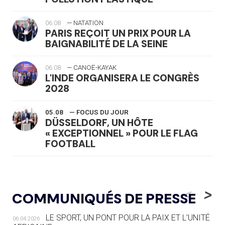
06.08
— NATATION
PARIS REÇOIT UN PRIX POUR LA
BAIGNABILITÉ DE LA SEINE
06.08
— CANOË-KAYAK
L'INDE ORGANISERA LE CONGRÈS
2028
05.08
— FOCUS DU JOUR
DÜSSELDORF, UN HÔTE
« EXCEPTIONNEL » POUR LE FLAG
FOOTBALL
05.08
— LUGE
LE RÊVE DE VOIR LA LUGE ALPINE
<
>
COMMUNIQUÉS DE PRESSE
AUX JO « N'EST PAS FINI »
LE SPORT, UN PONT POUR LA PAIX ET L’UNITÉ
06.04.2026
05.08
— TIR À L'ARC