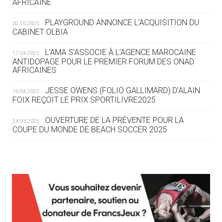
AFRICAINE
DES MONDIAUX À BRISBANE SUR LA
ROUTE DES JO 2032
PLAYGROUND ANNONCE L’ACQUISITION DU
02.10.2025
CABINET OLBIA
05.08
— ALPES FRANÇAISES 2030
LE VILLAGE OLYMPIQUE DES ARAVIS
L’AMA S’ASSOCIE À L’AGENCE MAROCAINE
17.04.2025
SE DESSINE
ANTIDOPAGE POUR LE PREMIER FORUM DES ONAD
AFRICAINES
04.08
— FOCUS DU JOUR
JESSE OWENS (FOLIO GALLIMARD) D’ALAIN
10.04.2025
LE COJOP A TROUVÉ SON VILLAGE
FOIX REÇOIT LE PRIX SPORTILIVRE2025
OLYMPIQUE LYONNAIS
OUVERTURE DE LA PRÉVENTE POUR LA
24.03.2025
COUPE DU MONDE DE BEACH SOCCER 2025
04.08
— ALLEMAGNE
« L'ALLEMAGNE PEUT DÉMONTRER
COMMENT ORGANISER DES JO
RESPONSABLES »
L’AMA FÉLICITE RICHARD POUND ET VALÉRIE
24.03.2025
FOURNEYRON, RÉCOMPENSÉS DE L’ORDRE OLYMPIQUE
L’AMA RECHERCHE DES HÔTES POUR LES
13.03.2025
04.08
— ESCRIME
RÉUNIONS DU CONSEIL DE FONDATION ET DU COMITÉ
LA FIE LANCE LES GRANDES
EXÉCUTIF
MANŒUVRES EN VUE DES JO