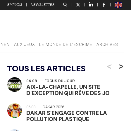
|
EMPLOIS
|
NEWSLETTER
|
|
|
|
|
NNENT AUX JEUX
LE MONDE DE L’ESCRIME
ARCHIVES
<
>
TOUS LES ARTICLES
06.08
— FOCUS DU JOUR
AIX-LA-CHAPELLE, UN SITE
D'EXCEPTION QUI RÊVE DES JO
06.08
— DAKAR 2026
DAKAR S'ENGAGE CONTRE LA
POLLUTION PLASTIQUE