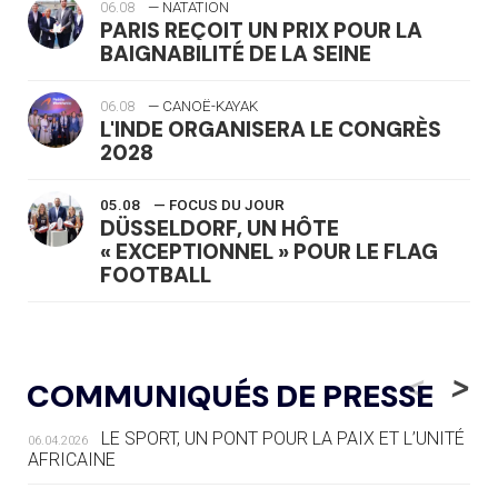
06.08
— NATATION
PARIS REÇOIT UN PRIX POUR LA
BAIGNABILITÉ DE LA SEINE
06.08
— CANOË-KAYAK
L'INDE ORGANISERA LE CONGRÈS
2028
05.08
— FOCUS DU JOUR
DÜSSELDORF, UN HÔTE
« EXCEPTIONNEL » POUR LE FLAG
FOOTBALL
05.08
— LUGE
LE RÊVE DE VOIR LA LUGE ALPINE
<
>
COMMUNIQUÉS DE PRESSE
AUX JO « N'EST PAS FINI »
LE SPORT, UN PONT POUR LA PAIX ET L’UNITÉ
06.04.2026
05.08
— TIR À L'ARC
AFRICAINE
DES MONDIAUX À BRISBANE SUR LA
ROUTE DES JO 2032