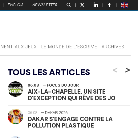
|
EMPLOIS
|
NEWSLETTER
|
|
|
|
|
NNENT AUX JEUX
LE MONDE DE L’ESCRIME
ARCHIVES
<
>
TOUS LES ARTICLES
06.08
— FOCUS DU JOUR
AIX-LA-CHAPELLE, UN SITE
D'EXCEPTION QUI RÊVE DES JO
06.08
— DAKAR 2026
DAKAR S'ENGAGE CONTRE LA
POLLUTION PLASTIQUE