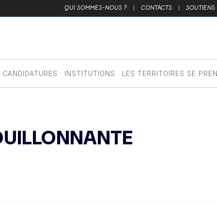
QUI SOMMES-NOUS ?
|
CONTACTS
|
SOUTIENS
CANDIDATURES
INSTITUTIONS
LES TERRITOIRES SE PRE
BOUILLONNANTE