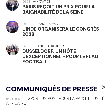
06.08
— NATATION
PARIS REÇOIT UN PRIX POUR LA
BAIGNABILITÉ DE LA SEINE
06.08
— CANOË-KAYAK
L'INDE ORGANISERA LE CONGRÈS
2028
05.08
— FOCUS DU JOUR
DÜSSELDORF, UN HÔTE
« EXCEPTIONNEL » POUR LE FLAG
FOOTBALL
05.08
— LUGE
LE RÊVE DE VOIR LA LUGE ALPINE
<
>
COMMUNIQUÉS DE PRESSE
AUX JO « N'EST PAS FINI »
LE SPORT, UN PONT POUR LA PAIX ET L’UNITÉ
06.04.2026
05.08
— TIR À L'ARC
AFRICAINE
DES MONDIAUX À BRISBANE SUR LA
ROUTE DES JO 2032