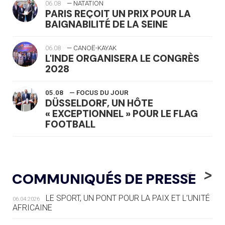
06.08
— NATATION
PARIS REÇOIT UN PRIX POUR LA
BAIGNABILITÉ DE LA SEINE
06.08
— CANOË-KAYAK
L'INDE ORGANISERA LE CONGRÈS
2028
05.08
— FOCUS DU JOUR
DÜSSELDORF, UN HÔTE
« EXCEPTIONNEL » POUR LE FLAG
FOOTBALL
05.08
— LUGE
LE RÊVE DE VOIR LA LUGE ALPINE
<
>
COMMUNIQUÉS DE PRESSE
AUX JO « N'EST PAS FINI »
LE SPORT, UN PONT POUR LA PAIX ET L’UNITÉ
06.04.2026
05.08
— TIR À L'ARC
AFRICAINE
DES MONDIAUX À BRISBANE SUR LA
ROUTE DES JO 2032