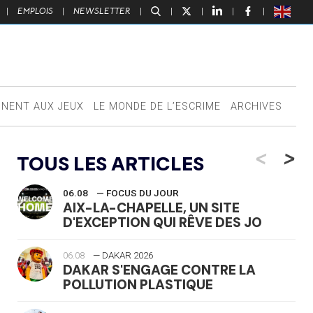
|
EMPLOIS
|
NEWSLETTER
|
|
|
|
|
NNENT AUX JEUX
LE MONDE DE L’ESCRIME
ARCHIVES
<
>
TOUS LES ARTICLES
06.08
— FOCUS DU JOUR
AIX-LA-CHAPELLE, UN SITE
D'EXCEPTION QUI RÊVE DES JO
06.08
— DAKAR 2026
DAKAR S'ENGAGE CONTRE LA
POLLUTION PLASTIQUE