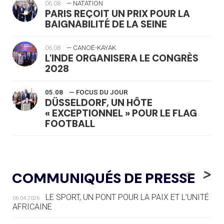
06.08
— NATATION
PARIS REÇOIT UN PRIX POUR LA
BAIGNABILITÉ DE LA SEINE
06.08
— CANOË-KAYAK
L'INDE ORGANISERA LE CONGRÈS
2028
05.08
— FOCUS DU JOUR
DÜSSELDORF, UN HÔTE
« EXCEPTIONNEL » POUR LE FLAG
FOOTBALL
05.08
— LUGE
LE RÊVE DE VOIR LA LUGE ALPINE
<
>
COMMUNIQUÉS DE PRESSE
AUX JO « N'EST PAS FINI »
LE SPORT, UN PONT POUR LA PAIX ET L’UNITÉ
06.04.2026
05.08
— TIR À L'ARC
AFRICAINE
DES MONDIAUX À BRISBANE SUR LA
ROUTE DES JO 2032