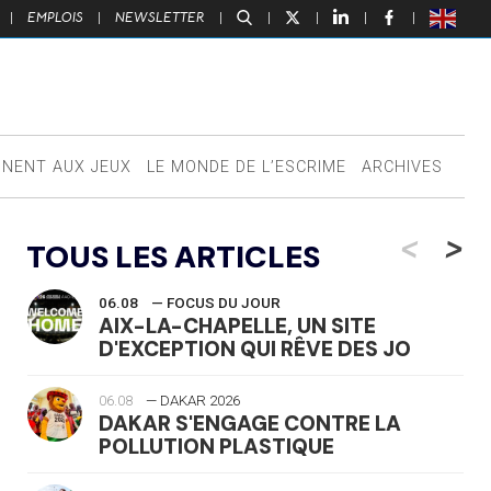
|
EMPLOIS
|
NEWSLETTER
|
|
|
|
|
NNENT AUX JEUX
LE MONDE DE L’ESCRIME
ARCHIVES
<
>
TOUS LES ARTICLES
06.08
— FOCUS DU JOUR
AIX-LA-CHAPELLE, UN SITE
D'EXCEPTION QUI RÊVE DES JO
06.08
— DAKAR 2026
DAKAR S'ENGAGE CONTRE LA
POLLUTION PLASTIQUE