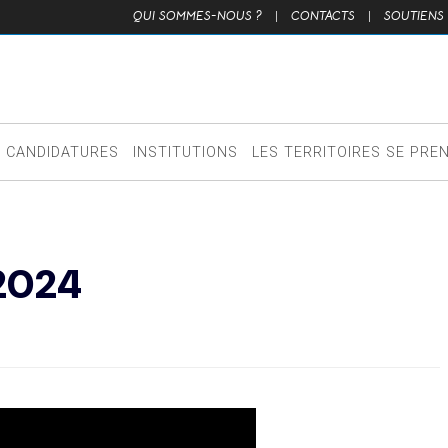
QUI SOMMES-NOUS ?
|
CONTACTS
|
SOUTIENS
CANDIDATURES
INSTITUTIONS
LES TERRITOIRES SE PRE
2024