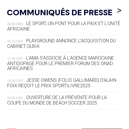
LE RÊVE DE VOIR LA LUGE ALPINE
<
>
COMMUNIQUÉS DE PRESSE
AUX JO « N'EST PAS FINI »
LE SPORT, UN PONT POUR LA PAIX ET L’UNITÉ
06.04.2026
05.08
— TIR À L'ARC
AFRICAINE
DES MONDIAUX À BRISBANE SUR LA
ROUTE DES JO 2032
PLAYGROUND ANNONCE L’ACQUISITION DU
02.10.2025
CABINET OLBIA
05.08
— ALPES FRANÇAISES 2030
LE VILLAGE OLYMPIQUE DES ARAVIS
L’AMA S’ASSOCIE À L’AGENCE MAROCAINE
17.04.2025
SE DESSINE
ANTIDOPAGE POUR LE PREMIER FORUM DES ONAD
AFRICAINES
04.08
— FOCUS DU JOUR
JESSE OWENS (FOLIO GALLIMARD) D’ALAIN
10.04.2025
LE COJOP A TROUVÉ SON VILLAGE
FOIX REÇOIT LE PRIX SPORTILIVRE2025
OLYMPIQUE LYONNAIS
OUVERTURE DE LA PRÉVENTE POUR LA
24.03.2025
COUPE DU MONDE DE BEACH SOCCER 2025
04.08
— ALLEMAGNE
« L'ALLEMAGNE PEUT DÉMONTRER
COMMENT ORGANISER DES JO
RESPONSABLES »
L’AMA FÉLICITE RICHARD POUND ET VALÉRIE
24.03.2025
FOURNEYRON, RÉCOMPENSÉS DE L’ORDRE OLYMPIQUE