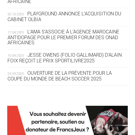
AFRICAINE
DES MONDIAUX À BRISBANE SUR LA
ROUTE DES JO 2032
PLAYGROUND ANNONCE L’ACQUISITION DU
02.10.2025
CABINET OLBIA
05.08
— ALPES FRANÇAISES 2030
LE VILLAGE OLYMPIQUE DES ARAVIS
L’AMA S’ASSOCIE À L’AGENCE MAROCAINE
17.04.2025
SE DESSINE
ANTIDOPAGE POUR LE PREMIER FORUM DES ONAD
AFRICAINES
04.08
— FOCUS DU JOUR
JESSE OWENS (FOLIO GALLIMARD) D’ALAIN
10.04.2025
LE COJOP A TROUVÉ SON VILLAGE
FOIX REÇOIT LE PRIX SPORTILIVRE2025
OLYMPIQUE LYONNAIS
OUVERTURE DE LA PRÉVENTE POUR LA
24.03.2025
COUPE DU MONDE DE BEACH SOCCER 2025
04.08
— ALLEMAGNE
« L'ALLEMAGNE PEUT DÉMONTRER
COMMENT ORGANISER DES JO
RESPONSABLES »
L’AMA FÉLICITE RICHARD POUND ET VALÉRIE
24.03.2025
FOURNEYRON, RÉCOMPENSÉS DE L’ORDRE OLYMPIQUE
L’AMA RECHERCHE DES HÔTES POUR LES
13.03.2025
04.08
— ESCRIME
RÉUNIONS DU CONSEIL DE FONDATION ET DU COMITÉ
LA FIE LANCE LES GRANDES
EXÉCUTIF
MANŒUVRES EN VUE DES JO