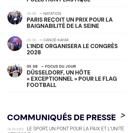
06.08
— NATATION
PARIS REÇOIT UN PRIX POUR LA
BAIGNABILITÉ DE LA SEINE
06.08
— CANOË-KAYAK
L'INDE ORGANISERA LE CONGRÈS
2028
05.08
— FOCUS DU JOUR
DÜSSELDORF, UN HÔTE
« EXCEPTIONNEL » POUR LE FLAG
FOOTBALL
05.08
— LUGE
LE RÊVE DE VOIR LA LUGE ALPINE
<
>
COMMUNIQUÉS DE PRESSE
AUX JO « N'EST PAS FINI »
LE SPORT, UN PONT POUR LA PAIX ET L’UNITÉ
06.04.2026
05.08
— TIR À L'ARC