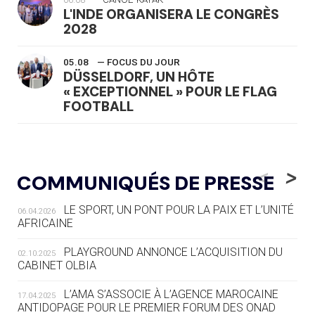
L'INDE ORGANISERA LE CONGRÈS
2028
05.08
— FOCUS DU JOUR
DÜSSELDORF, UN HÔTE
« EXCEPTIONNEL » POUR LE FLAG
FOOTBALL
05.08
— LUGE
LE RÊVE DE VOIR LA LUGE ALPINE
<
>
COMMUNIQUÉS DE PRESSE
AUX JO « N'EST PAS FINI »
LE SPORT, UN PONT POUR LA PAIX ET L’UNITÉ
06.04.2026
05.08
— TIR À L'ARC
AFRICAINE
DES MONDIAUX À BRISBANE SUR LA
ROUTE DES JO 2032
PLAYGROUND ANNONCE L’ACQUISITION DU
02.10.2025
CABINET OLBIA
05.08
— ALPES FRANÇAISES 2030
LE VILLAGE OLYMPIQUE DES ARAVIS
L’AMA S’ASSOCIE À L’AGENCE MAROCAINE
17.04.2025
SE DESSINE
ANTIDOPAGE POUR LE PREMIER FORUM DES ONAD