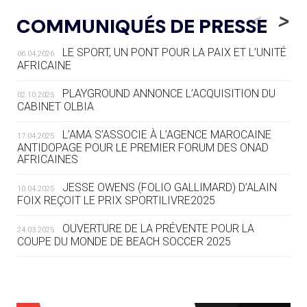
LE RÊVE DE VOIR LA LUGE ALPINE
<
>
COMMUNIQUÉS DE PRESSE
AUX JO « N'EST PAS FINI »
LE SPORT, UN PONT POUR LA PAIX ET L’UNITÉ
06.04.2026
05.08
— TIR À L'ARC
AFRICAINE
DES MONDIAUX À BRISBANE SUR LA
ROUTE DES JO 2032
PLAYGROUND ANNONCE L’ACQUISITION DU
02.10.2025
CABINET OLBIA
05.08
— ALPES FRANÇAISES 2030
LE VILLAGE OLYMPIQUE DES ARAVIS
L’AMA S’ASSOCIE À L’AGENCE MAROCAINE
17.04.2025
SE DESSINE
ANTIDOPAGE POUR LE PREMIER FORUM DES ONAD
AFRICAINES
04.08
— FOCUS DU JOUR
JESSE OWENS (FOLIO GALLIMARD) D’ALAIN
10.04.2025
LE COJOP A TROUVÉ SON VILLAGE
FOIX REÇOIT LE PRIX SPORTILIVRE2025
OLYMPIQUE LYONNAIS
OUVERTURE DE LA PRÉVENTE POUR LA
24.03.2025
COUPE DU MONDE DE BEACH SOCCER 2025
04.08
— ALLEMAGNE
« L'ALLEMAGNE PEUT DÉMONTRER
COMMENT ORGANISER DES JO
RESPONSABLES »
L’AMA FÉLICITE RICHARD POUND ET VALÉRIE
24.03.2025
FOURNEYRON, RÉCOMPENSÉS DE L’ORDRE OLYMPIQUE