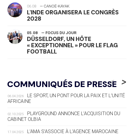
06.08
— CANOË-KAYAK
L'INDE ORGANISERA LE CONGRÈS
2028
05.08
— FOCUS DU JOUR
DÜSSELDORF, UN HÔTE
« EXCEPTIONNEL » POUR LE FLAG
FOOTBALL
05.08
— LUGE
LE RÊVE DE VOIR LA LUGE ALPINE
<
>
COMMUNIQUÉS DE PRESSE
AUX JO « N'EST PAS FINI »
LE SPORT, UN PONT POUR LA PAIX ET L’UNITÉ
06.04.2026
05.08
— TIR À L'ARC
AFRICAINE
DES MONDIAUX À BRISBANE SUR LA
ROUTE DES JO 2032
PLAYGROUND ANNONCE L’ACQUISITION DU
02.10.2025
CABINET OLBIA
05.08
— ALPES FRANÇAISES 2030
LE VILLAGE OLYMPIQUE DES ARAVIS
L’AMA S’ASSOCIE À L’AGENCE MAROCAINE
17.04.2025