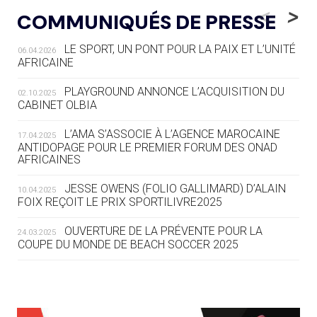
LE RÊVE DE VOIR LA LUGE ALPINE
<
>
COMMUNIQUÉS DE PRESSE
AUX JO « N'EST PAS FINI »
LE SPORT, UN PONT POUR LA PAIX ET L’UNITÉ
06.04.2026
05.08
— TIR À L'ARC
AFRICAINE
DES MONDIAUX À BRISBANE SUR LA
ROUTE DES JO 2032
PLAYGROUND ANNONCE L’ACQUISITION DU
02.10.2025
CABINET OLBIA
05.08
— ALPES FRANÇAISES 2030
LE VILLAGE OLYMPIQUE DES ARAVIS
L’AMA S’ASSOCIE À L’AGENCE MAROCAINE
17.04.2025
SE DESSINE
ANTIDOPAGE POUR LE PREMIER FORUM DES ONAD
AFRICAINES
04.08
— FOCUS DU JOUR
JESSE OWENS (FOLIO GALLIMARD) D’ALAIN
10.04.2025
LE COJOP A TROUVÉ SON VILLAGE
FOIX REÇOIT LE PRIX SPORTILIVRE2025
OLYMPIQUE LYONNAIS
OUVERTURE DE LA PRÉVENTE POUR LA
24.03.2025
COUPE DU MONDE DE BEACH SOCCER 2025
04.08
— ALLEMAGNE
« L'ALLEMAGNE PEUT DÉMONTRER
COMMENT ORGANISER DES JO
RESPONSABLES »
L’AMA FÉLICITE RICHARD POUND ET VALÉRIE
24.03.2025
FOURNEYRON, RÉCOMPENSÉS DE L’ORDRE OLYMPIQUE