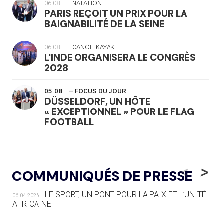
06.08
— NATATION
PARIS REÇOIT UN PRIX POUR LA
BAIGNABILITÉ DE LA SEINE
06.08
— CANOË-KAYAK
L'INDE ORGANISERA LE CONGRÈS
2028
05.08
— FOCUS DU JOUR
DÜSSELDORF, UN HÔTE
« EXCEPTIONNEL » POUR LE FLAG
FOOTBALL
05.08
— LUGE
LE RÊVE DE VOIR LA LUGE ALPINE
<
>
COMMUNIQUÉS DE PRESSE
AUX JO « N'EST PAS FINI »
LE SPORT, UN PONT POUR LA PAIX ET L’UNITÉ
06.04.2026
05.08
— TIR À L'ARC
AFRICAINE
DES MONDIAUX À BRISBANE SUR LA
ROUTE DES JO 2032