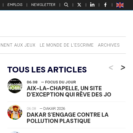
|
EMPLOIS
|
NEWSLETTER
|
|
|
|
|
NNENT AUX JEUX
LE MONDE DE L’ESCRIME
ARCHIVES
<
>
TOUS LES ARTICLES
06.08
— FOCUS DU JOUR
AIX-LA-CHAPELLE, UN SITE
D'EXCEPTION QUI RÊVE DES JO
06.08
— DAKAR 2026
DAKAR S'ENGAGE CONTRE LA
POLLUTION PLASTIQUE