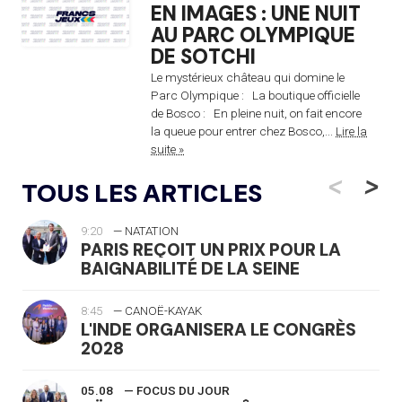
EN IMAGES : UNE NUIT
AU PARC OLYMPIQUE
DE SOTCHI
Le mystérieux château qui domine le
Parc Olympique : La boutique officielle
de Bosco : En pleine nuit, on fait encore
la queue pour entrer chez Bosco,...
Lire la
suite »
<
>
TOUS LES ARTICLES
9:20
— NATATION
PARIS REÇOIT UN PRIX POUR LA
BAIGNABILITÉ DE LA SEINE
8:45
— CANOË-KAYAK
L'INDE ORGANISERA LE CONGRÈS
2028
05.08
— FOCUS DU JOUR