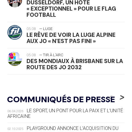
DÜSSELDORF, UN HÔTE
« EXCEPTIONNEL » POUR LE FLAG
FOOTBALL
05.08
— LUGE
LE RÊVE DE VOIR LA LUGE ALPINE
AUX JO « N'EST PAS FINI »
05.08
— TIR À L'ARC
DES MONDIAUX À BRISBANE SUR LA
ROUTE DES JO 2032
05.08
— ALPES FRANÇAISES 2030
LE VILLAGE OLYMPIQUE DES ARAVIS
<
>
COMMUNIQUÉS DE PRESSE
SE DESSINE
LE SPORT, UN PONT POUR LA PAIX ET L’UNITÉ
06.04.2026
04.08
— FOCUS DU JOUR
AFRICAINE
LE COJOP A TROUVÉ SON VILLAGE
OLYMPIQUE LYONNAIS
PLAYGROUND ANNONCE L’ACQUISITION DU
02.10.2025