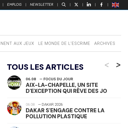
|
EMPLOIS
|
NEWSLETTER
|
|
|
|
|
NNENT AUX JEUX
LE MONDE DE L’ESCRIME
ARCHIVES
<
>
TOUS LES ARTICLES
06.08
— FOCUS DU JOUR
AIX-LA-CHAPELLE, UN SITE
D'EXCEPTION QUI RÊVE DES JO
06.08
— DAKAR 2026
DAKAR S'ENGAGE CONTRE LA
POLLUTION PLASTIQUE