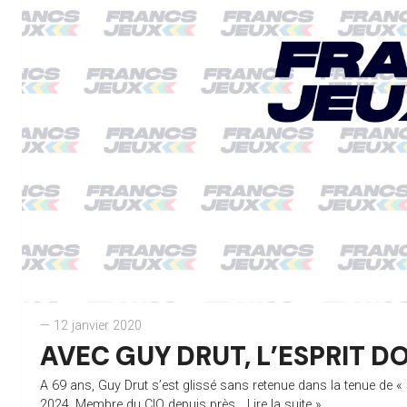
— 12 janvier 2020
AVEC GUY DRUT, L’ESPRIT D
A 69 ans, Guy Drut s’est glissé sans retenue dans la tenue de « 
2024. Membre du CIO depuis près...
Lire la suite »