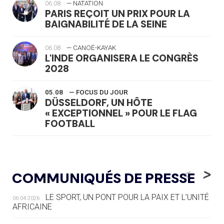
06.08
— NATATION
PARIS REÇOIT UN PRIX POUR LA
BAIGNABILITÉ DE LA SEINE
06.08
— CANOË-KAYAK
L'INDE ORGANISERA LE CONGRÈS
2028
05.08
— FOCUS DU JOUR
DÜSSELDORF, UN HÔTE
« EXCEPTIONNEL » POUR LE FLAG
FOOTBALL
05.08
— LUGE
LE RÊVE DE VOIR LA LUGE ALPINE
<
>
COMMUNIQUÉS DE PRESSE
AUX JO « N'EST PAS FINI »
LE SPORT, UN PONT POUR LA PAIX ET L’UNITÉ
06.04.2026
05.08
— TIR À L'ARC
AFRICAINE
DES MONDIAUX À BRISBANE SUR LA
ROUTE DES JO 2032