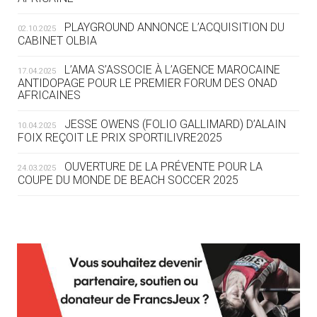
DES MONDIAUX À BRISBANE SUR LA
ROUTE DES JO 2032
PLAYGROUND ANNONCE L’ACQUISITION DU
02.10.2025
CABINET OLBIA
05.08
— ALPES FRANÇAISES 2030
LE VILLAGE OLYMPIQUE DES ARAVIS
L’AMA S’ASSOCIE À L’AGENCE MAROCAINE
17.04.2025
SE DESSINE
ANTIDOPAGE POUR LE PREMIER FORUM DES ONAD
AFRICAINES
04.08
— FOCUS DU JOUR
JESSE OWENS (FOLIO GALLIMARD) D’ALAIN
10.04.2025
LE COJOP A TROUVÉ SON VILLAGE
FOIX REÇOIT LE PRIX SPORTILIVRE2025
OLYMPIQUE LYONNAIS
OUVERTURE DE LA PRÉVENTE POUR LA
24.03.2025
COUPE DU MONDE DE BEACH SOCCER 2025
04.08
— ALLEMAGNE
« L'ALLEMAGNE PEUT DÉMONTRER
COMMENT ORGANISER DES JO
RESPONSABLES »
L’AMA FÉLICITE RICHARD POUND ET VALÉRIE
24.03.2025
FOURNEYRON, RÉCOMPENSÉS DE L’ORDRE OLYMPIQUE
L’AMA RECHERCHE DES HÔTES POUR LES
13.03.2025
04.08
— ESCRIME
RÉUNIONS DU CONSEIL DE FONDATION ET DU COMITÉ
LA FIE LANCE LES GRANDES
EXÉCUTIF
MANŒUVRES EN VUE DES JO