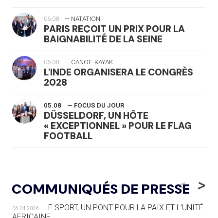
06.08
— NATATION
PARIS REÇOIT UN PRIX POUR LA
BAIGNABILITÉ DE LA SEINE
06.08
— CANOË-KAYAK
L'INDE ORGANISERA LE CONGRÈS
2028
05.08
— FOCUS DU JOUR
DÜSSELDORF, UN HÔTE
« EXCEPTIONNEL » POUR LE FLAG
FOOTBALL
05.08
— LUGE
LE RÊVE DE VOIR LA LUGE ALPINE
<
>
COMMUNIQUÉS DE PRESSE
AUX JO « N'EST PAS FINI »
LE SPORT, UN PONT POUR LA PAIX ET L’UNITÉ
06.04.2026
05.08
— TIR À L'ARC
AFRICAINE