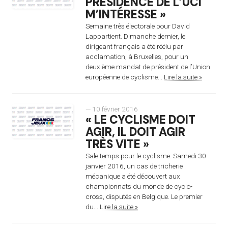
PRÉSIDENCE DE L’UCI
M’INTÉRESSE »
Semaine très électorale pour David
Lappartient. Dimanche dernier, le
dirigeant français a été réélu par
acclamation, à Bruxelles, pour un
deuxième mandat de président de l’Union
européenne de cyclisme...
Lire la suite »
— 10 février 2016
« LE CYCLISME DOIT
AGIR, IL DOIT AGIR
TRÈS VITE »
Sale temps pour le cyclisme. Samedi 30
janvier 2016, un cas de tricherie
mécanique a été découvert aux
championnats du monde de cyclo-
cross, disputés en Belgique. Le premier
du...
Lire la suite »