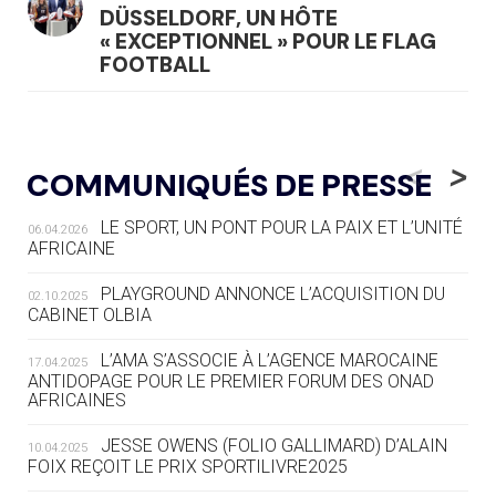
DÜSSELDORF, UN HÔTE
« EXCEPTIONNEL » POUR LE FLAG
FOOTBALL
05.08
— LUGE
LE RÊVE DE VOIR LA LUGE ALPINE
<
>
COMMUNIQUÉS DE PRESSE
AUX JO « N'EST PAS FINI »
LE SPORT, UN PONT POUR LA PAIX ET L’UNITÉ
06.04.2026
05.08
— TIR À L'ARC
AFRICAINE
DES MONDIAUX À BRISBANE SUR LA
ROUTE DES JO 2032
PLAYGROUND ANNONCE L’ACQUISITION DU
02.10.2025
CABINET OLBIA
05.08
— ALPES FRANÇAISES 2030
LE VILLAGE OLYMPIQUE DES ARAVIS
L’AMA S’ASSOCIE À L’AGENCE MAROCAINE
17.04.2025
SE DESSINE
ANTIDOPAGE POUR LE PREMIER FORUM DES ONAD
AFRICAINES
04.08
— FOCUS DU JOUR
JESSE OWENS (FOLIO GALLIMARD) D’ALAIN
10.04.2025
LE COJOP A TROUVÉ SON VILLAGE
FOIX REÇOIT LE PRIX SPORTILIVRE2025
OLYMPIQUE LYONNAIS