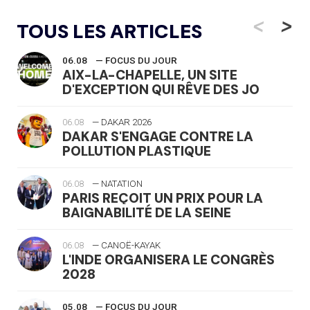
<
>
TOUS LES ARTICLES
06.08
— FOCUS DU JOUR
AIX-LA-CHAPELLE, UN SITE
D'EXCEPTION QUI RÊVE DES JO
06.08
— DAKAR 2026
DAKAR S'ENGAGE CONTRE LA
POLLUTION PLASTIQUE
06.08
— NATATION
PARIS REÇOIT UN PRIX POUR LA
BAIGNABILITÉ DE LA SEINE
06.08
— CANOË-KAYAK
L'INDE ORGANISERA LE CONGRÈS
2028
05.08
— FOCUS DU JOUR