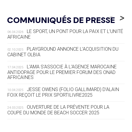
05.08
— LUGE
LE RÊVE DE VOIR LA LUGE ALPINE
<
>
COMMUNIQUÉS DE PRESSE
AUX JO « N'EST PAS FINI »
LE SPORT, UN PONT POUR LA PAIX ET L’UNITÉ
06.04.2026
05.08
— TIR À L'ARC
AFRICAINE
DES MONDIAUX À BRISBANE SUR LA
ROUTE DES JO 2032
PLAYGROUND ANNONCE L’ACQUISITION DU
02.10.2025
CABINET OLBIA
05.08
— ALPES FRANÇAISES 2030
LE VILLAGE OLYMPIQUE DES ARAVIS
L’AMA S’ASSOCIE À L’AGENCE MAROCAINE
17.04.2025
SE DESSINE
ANTIDOPAGE POUR LE PREMIER FORUM DES ONAD
AFRICAINES
04.08
— FOCUS DU JOUR
JESSE OWENS (FOLIO GALLIMARD) D’ALAIN
10.04.2025
LE COJOP A TROUVÉ SON VILLAGE
FOIX REÇOIT LE PRIX SPORTILIVRE2025
OLYMPIQUE LYONNAIS
OUVERTURE DE LA PRÉVENTE POUR LA
24.03.2025
COUPE DU MONDE DE BEACH SOCCER 2025
04.08
— ALLEMAGNE
« L'ALLEMAGNE PEUT DÉMONTRER
COMMENT ORGANISER DES JO
RESPONSABLES »
L’AMA FÉLICITE RICHARD POUND ET VALÉRIE
24.03.2025