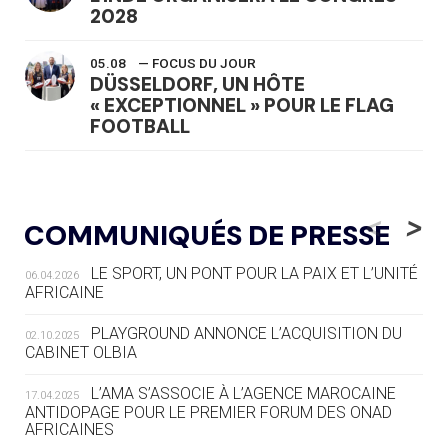
2028
05.08
— FOCUS DU JOUR
DÜSSELDORF, UN HÔTE
« EXCEPTIONNEL » POUR LE FLAG
FOOTBALL
05.08
— LUGE
LE RÊVE DE VOIR LA LUGE ALPINE
<
>
COMMUNIQUÉS DE PRESSE
AUX JO « N'EST PAS FINI »
LE SPORT, UN PONT POUR LA PAIX ET L’UNITÉ
06.04.2026
05.08
— TIR À L'ARC
AFRICAINE
DES MONDIAUX À BRISBANE SUR LA
ROUTE DES JO 2032
PLAYGROUND ANNONCE L’ACQUISITION DU
02.10.2025
CABINET OLBIA
05.08
— ALPES FRANÇAISES 2030
LE VILLAGE OLYMPIQUE DES ARAVIS
L’AMA S’ASSOCIE À L’AGENCE MAROCAINE
17.04.2025
SE DESSINE
ANTIDOPAGE POUR LE PREMIER FORUM DES ONAD
AFRICAINES