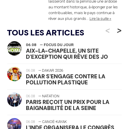
laisseront dans la péninsule une ardoise
au montant historique, à éponger par les
contribuables, mais le pays continue à
rêver aux plus grands...
Lire la suite »
<
>
TOUS LES ARTICLES
06.08
— FOCUS DU JOUR
AIX-LA-CHAPELLE, UN SITE
D'EXCEPTION QUI RÊVE DES JO
06.08
— DAKAR 2026
DAKAR S'ENGAGE CONTRE LA
POLLUTION PLASTIQUE
06.08
— NATATION
PARIS REÇOIT UN PRIX POUR LA
BAIGNABILITÉ DE LA SEINE
06.08
— CANOË-KAYAK
L'INDE ORGANISERA LE CONGRÈS