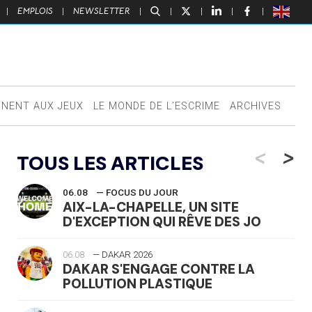
|
EMPLOIS
|
NEWSLETTER
|
|
|
|
|
NNENT AUX JEUX
LE MONDE DE L’ESCRIME
ARCHIVES
<
>
TOUS LES ARTICLES
06.08
— FOCUS DU JOUR
AIX-LA-CHAPELLE, UN SITE
D'EXCEPTION QUI RÊVE DES JO
06.08
— DAKAR 2026
DAKAR S'ENGAGE CONTRE LA
POLLUTION PLASTIQUE