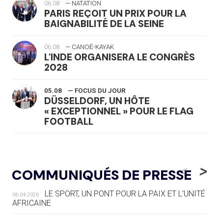
06.08
— NATATION
PARIS REÇOIT UN PRIX POUR LA
BAIGNABILITÉ DE LA SEINE
06.08
— CANOË-KAYAK
L'INDE ORGANISERA LE CONGRÈS
2028
05.08
— FOCUS DU JOUR
DÜSSELDORF, UN HÔTE
« EXCEPTIONNEL » POUR LE FLAG
FOOTBALL
05.08
— LUGE
LE RÊVE DE VOIR LA LUGE ALPINE
<
>
COMMUNIQUÉS DE PRESSE
AUX JO « N'EST PAS FINI »
LE SPORT, UN PONT POUR LA PAIX ET L’UNITÉ
06.04.2026
05.08
— TIR À L'ARC
AFRICAINE
DES MONDIAUX À BRISBANE SUR LA
ROUTE DES JO 2032