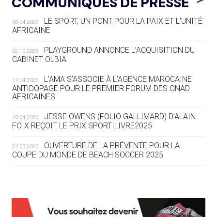
COMMUNIQUÉS DE PRESSE
AUX JO « N'EST PAS FINI »
LE SPORT, UN PONT POUR LA PAIX ET L’UNITÉ
06.04.2026
05.08
— TIR À L'ARC
AFRICAINE
DES MONDIAUX À BRISBANE SUR LA
ROUTE DES JO 2032
PLAYGROUND ANNONCE L’ACQUISITION DU
02.10.2025
CABINET OLBIA
05.08
— ALPES FRANÇAISES 2030
LE VILLAGE OLYMPIQUE DES ARAVIS
L’AMA S’ASSOCIE À L’AGENCE MAROCAINE
17.04.2025
SE DESSINE
ANTIDOPAGE POUR LE PREMIER FORUM DES ONAD
AFRICAINES
04.08
— FOCUS DU JOUR
JESSE OWENS (FOLIO GALLIMARD) D’ALAIN
10.04.2025
LE COJOP A TROUVÉ SON VILLAGE
FOIX REÇOIT LE PRIX SPORTILIVRE2025
OLYMPIQUE LYONNAIS
OUVERTURE DE LA PRÉVENTE POUR LA
24.03.2025
COUPE DU MONDE DE BEACH SOCCER 2025
04.08
— ALLEMAGNE
« L'ALLEMAGNE PEUT DÉMONTRER
COMMENT ORGANISER DES JO
RESPONSABLES »
L’AMA FÉLICITE RICHARD POUND ET VALÉRIE
24.03.2025
FOURNEYRON, RÉCOMPENSÉS DE L’ORDRE OLYMPIQUE
L’AMA RECHERCHE DES HÔTES POUR LES
13.03.2025
04.08
— ESCRIME