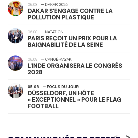
06.08
— DAKAR 2026
DAKAR S'ENGAGE CONTRE LA
POLLUTION PLASTIQUE
06.08
— NATATION
PARIS REÇOIT UN PRIX POUR LA
BAIGNABILITÉ DE LA SEINE
06.08
— CANOË-KAYAK
L'INDE ORGANISERA LE CONGRÈS
2028
05.08
— FOCUS DU JOUR
DÜSSELDORF, UN HÔTE
« EXCEPTIONNEL » POUR LE FLAG
FOOTBALL
05.08
— LUGE
LE RÊVE DE VOIR LA LUGE ALPINE
<
>