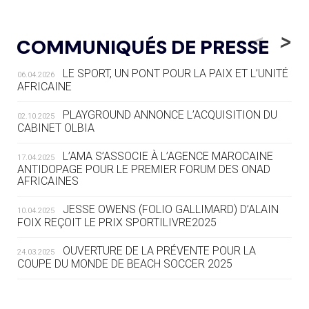
05.08
— LUGE
LE RÊVE DE VOIR LA LUGE ALPINE
<
>
COMMUNIQUÉS DE PRESSE
AUX JO « N'EST PAS FINI »
LE SPORT, UN PONT POUR LA PAIX ET L’UNITÉ
06.04.2026
05.08
— TIR À L'ARC
AFRICAINE
DES MONDIAUX À BRISBANE SUR LA
ROUTE DES JO 2032
PLAYGROUND ANNONCE L’ACQUISITION DU
02.10.2025
CABINET OLBIA
05.08
— ALPES FRANÇAISES 2030
LE VILLAGE OLYMPIQUE DES ARAVIS
L’AMA S’ASSOCIE À L’AGENCE MAROCAINE
17.04.2025
SE DESSINE
ANTIDOPAGE POUR LE PREMIER FORUM DES ONAD
AFRICAINES
04.08
— FOCUS DU JOUR
JESSE OWENS (FOLIO GALLIMARD) D’ALAIN
10.04.2025
LE COJOP A TROUVÉ SON VILLAGE
FOIX REÇOIT LE PRIX SPORTILIVRE2025
OLYMPIQUE LYONNAIS
OUVERTURE DE LA PRÉVENTE POUR LA
24.03.2025
COUPE DU MONDE DE BEACH SOCCER 2025
04.08
— ALLEMAGNE
« L'ALLEMAGNE PEUT DÉMONTRER
COMMENT ORGANISER DES JO
RESPONSABLES »
L’AMA FÉLICITE RICHARD POUND ET VALÉRIE
24.03.2025