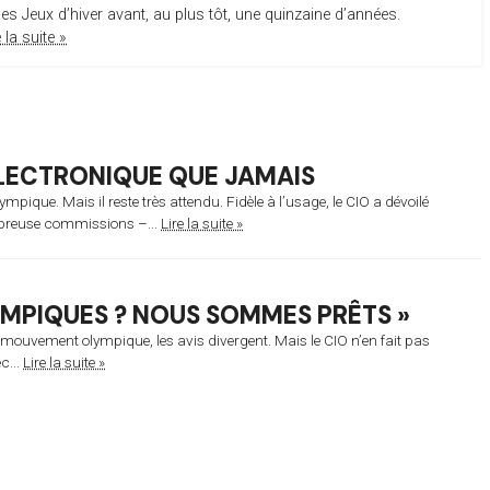
les Jeux d’hiver avant, au plus tôt, une quinzaine d’années.
e la suite »
 ÉLECTRONIQUE QUE JAMAIS
pique. Mais il reste très attendu. Fidèle à l’usage, le CIO a dévoilé
breuse commissions –...
Lire la suite »
YMPIQUES ? NOUS SOMMES PRÊTS »
le mouvement olympique, les avis divergent. Mais le CIO n’en fait pas
c...
Lire la suite »