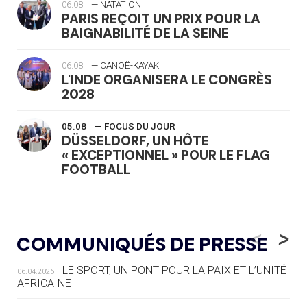
06.08
— NATATION
PARIS REÇOIT UN PRIX POUR LA
BAIGNABILITÉ DE LA SEINE
06.08
— CANOË-KAYAK
L'INDE ORGANISERA LE CONGRÈS
2028
05.08
— FOCUS DU JOUR
DÜSSELDORF, UN HÔTE
« EXCEPTIONNEL » POUR LE FLAG
FOOTBALL
05.08
— LUGE
LE RÊVE DE VOIR LA LUGE ALPINE
<
>
COMMUNIQUÉS DE PRESSE
AUX JO « N'EST PAS FINI »
LE SPORT, UN PONT POUR LA PAIX ET L’UNITÉ
06.04.2026
05.08
— TIR À L'ARC
AFRICAINE
DES MONDIAUX À BRISBANE SUR LA
ROUTE DES JO 2032