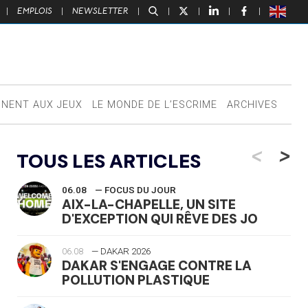
|
EMPLOIS
|
NEWSLETTER
|
|
|
|
|
NNENT AUX JEUX
LE MONDE DE L’ESCRIME
ARCHIVES
<
>
TOUS LES ARTICLES
06.08
— FOCUS DU JOUR
AIX-LA-CHAPELLE, UN SITE
D'EXCEPTION QUI RÊVE DES JO
06.08
— DAKAR 2026
DAKAR S'ENGAGE CONTRE LA
POLLUTION PLASTIQUE